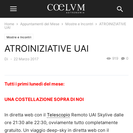
Home
Appuntamenti del Mese
Mostre e Incontri
ATROINIZIATIVE
UAI
Mostre e Incontri
ATROINIZIATIVE UAI
919
0
Di
-
22 Marzo 2017
Tutti i primi lunedì del mese:
UNA COSTELLAZIONE SOPRA DI NOI
In diretta web con il
Telescopio
Remoto UAI Skylive dalle
ore 21:30 alle 22:30, ovviamente tutto completamente
gratuito. Un viaggio deep-sky in diretta web con il