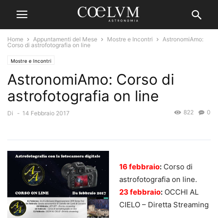
Home
Appuntamenti del Mese
Mostre e Incontri
AstronomiAmo:
Corso di astrofotografia on line
Mostre e Incontri
AstronomiAmo: Corso di
astrofotografia on line
822
0
Di
-
14 Febbraio 2017
16 febbraio
:
Corso di
astrofotografia on line.
23 febbraio
:
OCCHI AL
CIELO – Diretta Streaming