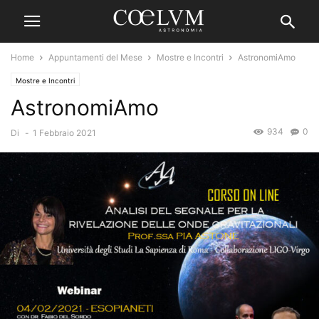
Home
Appuntamenti del Mese
Mostre e Incontri
AstronomiAmo
Mostre e Incontri
AstronomiAmo
934
0
Di
-
1 Febbraio 2021