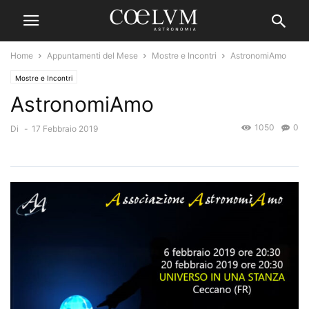
Home
Appuntamenti del Mese
Mostre e Incontri
AstronomiAmo
Mostre e Incontri
AstronomiAmo
1050
0
Di
-
17 Febbraio 2019