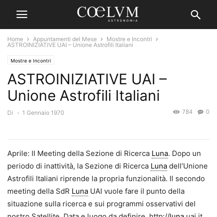
Home
Appuntamenti del Mese
Mostre e Incontri
ASTROINIZIATIVE UAI – Unione Astrofili Italiani
Mostre e Incontri
ASTROINIZIATIVE UAI –
Unione Astrofili Italiani
784
0
Di
-
1 Gennaio 1970
Aprile: II Meeting della Sezione di Ricerca
Luna
. Dopo un
periodo di inattività, la Sezione di Ricerca
Luna
dell’Unione
Astrofili Italiani riprende la propria funzionalità. Il secondo
meeting della SdR
Luna
UAI vuole fare il punto della
situazione sulla ricerca e sui programmi osservativi del
nostro Satellite. Data e luogo da definire. http://
luna
.uai.it