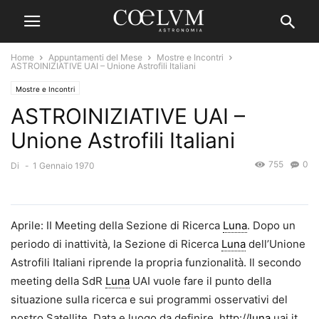
Home
Appuntamenti del Mese
Mostre e Incontri
ASTROINIZIATIVE UAI – Unione Astrofili Italiani
Mostre e Incontri
ASTROINIZIATIVE UAI –
Unione Astrofili Italiani
755
0
Di
-
1 Gennaio 1970
Aprile: II Meeting della Sezione di Ricerca
Luna
. Dopo un
periodo di inattività, la Sezione di Ricerca
Luna
dell’Unione
Astrofili Italiani riprende la propria funzionalità. Il secondo
meeting della SdR
Luna
UAI vuole fare il punto della
situazione sulla ricerca e sui programmi osservativi del
nostro Satellite. Data e luogo da definire. http://
luna
.uai.it