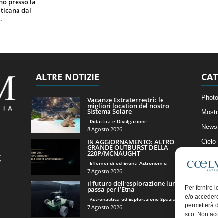
gno presso la
ticana dal
.
ALTRE NOTIZIE
CAT
Photo
Vacanze Extraterrestri: le
migliori location del nostro
Sistema Solare
Mostr
Didattica e Divulgazione
News 
8 Agosto 2026
IN AGGIORNAMENTO: ALTRO
Cielo
GRANDE OUTBURST DELLA
220P/MCNAUGHT
Astro
Effemeridi ed Eventi Astronomici
Artico
7 Agosto 2026
Il futuro dell’esplorazione lunare
Il Bl
Per fornire 
passa per l’Etna
e/o accedere
Astronautica ed Esplorazione Spaziale
permetterà d
7 Agosto 2026
sito. Non ac