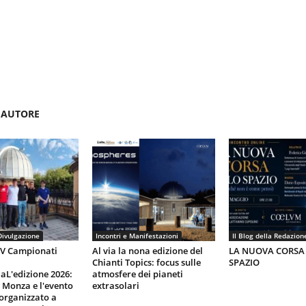
'AUTORE
Divulgazione
Incontri e Manifestazioni
Il Blog della Redazion
IV Campionati
Al via la nona edizione del
LA NUOVA CORSA
Chianti Topics: focus sulle
SPAZIO
aL'edizione 2026:
atmosfere dei pianeti
i Monza e l'evento
extrasolari
organizzato a