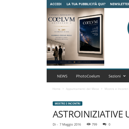
ACCEDI
LA TUA PUBBLICITÀ QUI?
NEWSLETTE
C
o
NEWS
PhotoCoelum
Sezioni
e
l
Home
Appuntamenti del Mese
Mostre e Incontri
u
m
MOSTRE E INCONTRI
A
ASTROINIZIATIVE 
s
t
r
Di
-
7 Maggio 2016
799
0
o