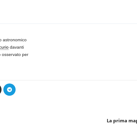
o astronomico
urio
davanti
to osservato per
La prima map