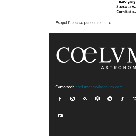
inizio giu
Specola Va
Comitato..
Esegui l'accesso per commentare.
Contattaci:
coelumastro@coelum.com