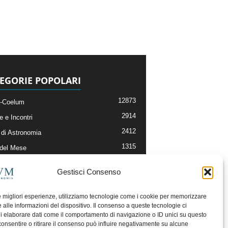
EGORIE POPOLARI
12873
-Coelum
2914
e e Incontri
2412
di Astronomia
1315
 del Mese
365
nomia, Astrofisica e Cosmologia
Gestisci Consenso
268
li e Risorse On-Line
192
og della Redazione
le migliori esperienze, utilizziamo tecnologie come i cookie per memorizzare
 alle informazioni del dispositivo. Il consenso a queste tecnologie ci
i elaborare dati come il comportamento di navigazione o ID unici su questo
consentire o ritirare il consenso può influire negativamente su alcune