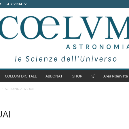
R
LA RIVISTA
COELUM DIGITALE
ABBONATI
SHOP
🛒
Area Riservata
ASTROINIZIATIVE UAI
UAI