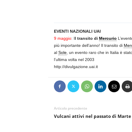
n
o
m
i
a
EVENTI NAZIONALI UAI
9 maggio
: I
l transito di
Mercurio
L’event
più importante dell’anno! Il transito di
Merc
al
Sole
, un evento raro che in Italia è sta
l’ultima volta nel 2003
http://divulgazione.uai.it
Articolo precedente
Vulcani attivi nel passato di Marte