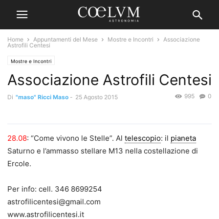
Home
Appuntamenti del Mese
Mostre e Incontri
Associazione
Astrofili Centesi
Mostre e Incontri
Associazione Astrofili Centesi
995
0
Di
"maso" Ricci Maso
-
25 Agosto 2015
28.08
: “Come vivono le Stelle”. Al
telescopio
: il
pianeta
Saturno e l’ammasso stellare M13 nella costellazione di
Ercole.
Per info: cell. 346 8699254
astrofilicentesi@gmail.com
www.astrofilicentesi.it