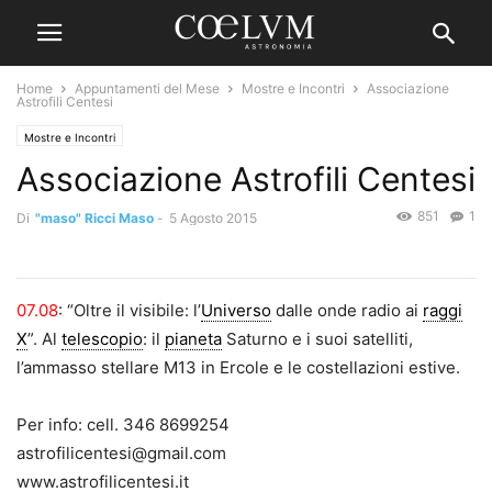
Home
Appuntamenti del Mese
Mostre e Incontri
Associazione
Astrofili Centesi
Mostre e Incontri
Associazione Astrofili Centesi
851
1
Di
"maso" Ricci Maso
-
5 Agosto 2015
07.08
: “Oltre il visibile: l’
Universo
dalle onde radio ai
raggi
X
”. Al
telescopio
: il
pianeta
Saturno e i suoi satelliti,
l’ammasso stellare M13 in Ercole e le costellazioni estive.
Per info: cell. 346 8699254
astrofilicentesi@gmail.com
www.astrofilicentesi.it