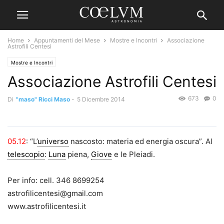
Home
Appuntamenti del Mese
Mostre e Incontri
Associazione
Astrofili Centesi
Mostre e Incontri
Associazione Astrofili Centesi
673
0
Di
"maso" Ricci Maso
-
5 Dicembre 2014
05.12
: “L’
universo
nascosto: materia ed energia oscura”. Al
telescopio
:
Luna
piena,
Giove
e le Pleiadi.
Per info: cell. 346 8699254
astrofilicentesi@gmail.com
www.astrofilicentesi.it