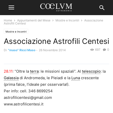
Home
Appuntamenti del Mese
Mostre e Incontri
Associazione
Astrofili Centesi
Mostre e Incontri
Associazione Astrofili Centesi
697
0
Di
"maso" Ricci Maso
-
26 Novembre 2014
28.11
: “Oltre la
terra
: le missioni spaziali”. Al
telescopio
: la
Galassia
di Andromeda, le Pleiadi e la
Luna
crescente
(prima falce, l’ideale per osservarla!).
Per info: cell. 346 8699254
astrofilicentesi@gmail.com
www.astrofilicentesi.it