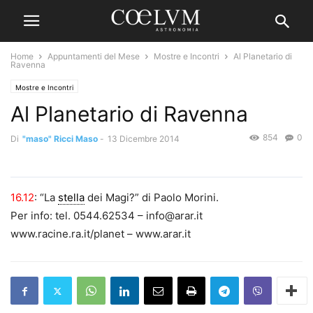
Home
Appuntamenti del Mese
Mostre e Incontri
Al Planetario di
Ravenna
Mostre e Incontri
Al Planetario di Ravenna
854
0
Di
"maso" Ricci Maso
-
13 Dicembre 2014
16.12
: “La
stella
dei Magi?” di Paolo Morini.
Per info: tel. 0544.62534 – info@arar.it
www.racine.ra.it/planet – www.arar.it