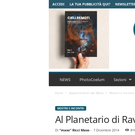
ACCEDI
LA TUA PUBBLICITÀ QUI?
NEWSLETTE
C
o
NEWS
PhotoCoelum
Sezioni
e
l
Home
Appuntamenti del Mese
Mostre e Incontri
u
m
MOSTRE E INCONTRI
A
Al Planetario di R
s
t
r
Di
"maso" Ricci Maso
-
7 Dicembre 2014
81
o