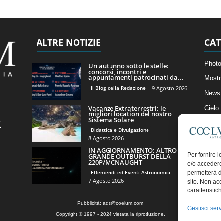
ALTRE NOTIZIE
CAT
Photo
Un autunno sotto le stelle:
concorsi, incontri e
appuntamenti patrocinati da...
Mostr
Il Blog della Redazione
9 Agosto 2026
News 
Vacanze Extraterrestri: le
Cielo
migliori location del nostro
Sistema Solare
Astro
Didattica e Divulgazione
Artico
8 Agosto 2026
IN AGGIORNAMENTO: ALTRO
Il Bl
Per fornire 
GRANDE OUTBURST DELLA
220P/MCNAUGHT
e/o accedere
Effemeridi ed Eventi Astronomici
permetterà d
7 Agosto 2026
sito. Non ac
caratteristic
Pubblicità:
ads@coelum.com
Gestisci serv
Copyright © 1997 - 2024 vietata la riproduzione.