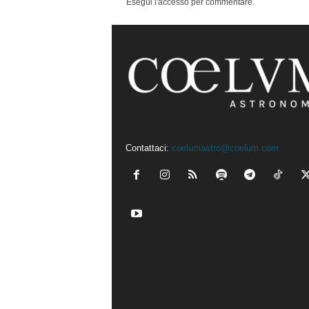
Esegui l'accesso per commentare.
Contattaci:
coelumastro@coelum.com