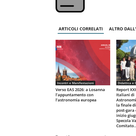
ARTICOLI CORRELATI
ALTRO DALL
Incontri e Manifestazioni
Didattica e 
Verso EAS 2026: a Losanna
Report XX
l’appuntamento con
Italiani di
l’astronomia europea
Astronomi
la finale d
post-gara 
inizio giu
Specola Va
Comitato..