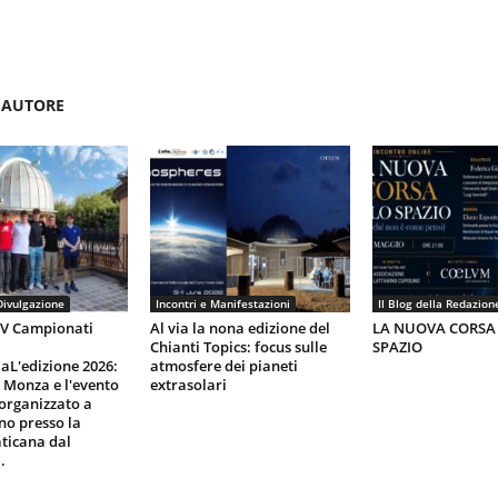
'AUTORE
Divulgazione
Incontri e Manifestazioni
Il Blog della Redazion
IV Campionati
Al via la nona edizione del
LA NUOVA CORSA
Chianti Topics: focus sulle
SPAZIO
aL'edizione 2026:
atmosfere dei pianeti
i Monza e l'evento
extrasolari
organizzato a
gno presso la
ticana dal
.