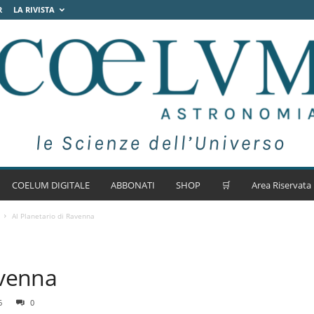
R
LA RIVISTA
COELUM DIGITALE
ABBONATI
SHOP
🛒
Area Riservata
Al Planetario di Ravenna
avenna
6
0