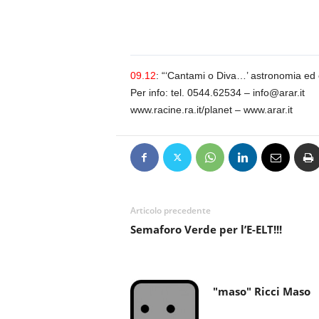
n
o
m
i
a
09.12
: “‘Cantami o Diva…’ astronomia ed ero
Per info: tel. 0544.62534 – info@arar.it
www.racine.ra.it/planet – www.arar.it
Articolo precedente
Semaforo Verde per l’E-ELT!!!
"maso" Ricci Maso