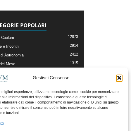
EGORIE POPOLARI
12873
-Coelum
2914
e e Incontri
2412
di Astronomia
1315
 del Mese
365
nomia, Astrofisica e Cosmologia
Gestisci Consenso
268
li e Risorse On-Line
193
og della Redazione
le migliori esperienze, utilizziamo tecnologie come i cookie per memorizzare
 alle informazioni del dispositivo. Il consenso a queste tecnologie ci
i elaborare dati come il comportamento di navigazione o ID unici su questo
consentire o ritirare il consenso può influire negativamente su alcune
he e funzioni.
izi