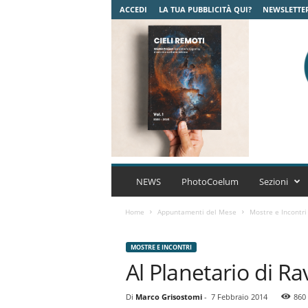
ACCEDI
LA TUA PUBBLICITÀ QUI?
NEWSLETTE
C
o
NEWS
PhotoCoelum
Sezioni
e
l
Home
Appuntamenti del Mese
Mostre e Incontri
u
m
MOSTRE E INCONTRI
A
Al Planetario di R
s
t
r
Di
Marco Grisostomi
-
7 Febbraio 2014
860
o