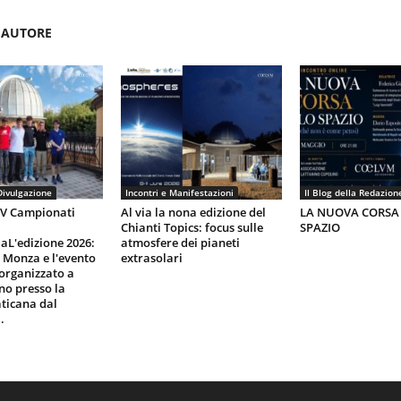
'AUTORE
Divulgazione
Incontri e Manifestazioni
Il Blog della Redazion
IV Campionati
Al via la nona edizione del
LA NUOVA CORSA
Chianti Topics: focus sulle
SPAZIO
aL'edizione 2026:
atmosfere dei pianeti
i Monza e l'evento
extrasolari
organizzato a
gno presso la
ticana dal
.