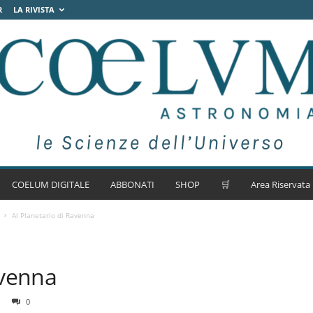
R
LA RIVISTA
COELUM DIGITALE
ABBONATI
SHOP
🛒
Area Riservata
Al Planetario di Ravenna
avenna
0