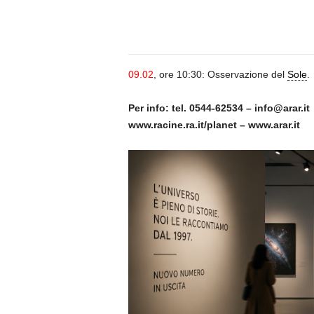
n
o
m
i
a
09.02
, ore 10:30: Osservazione del
Sole
.
Per info: tel. 0544-62534 – info@arar.it
www.racine.ra.it/planet – www.arar.it