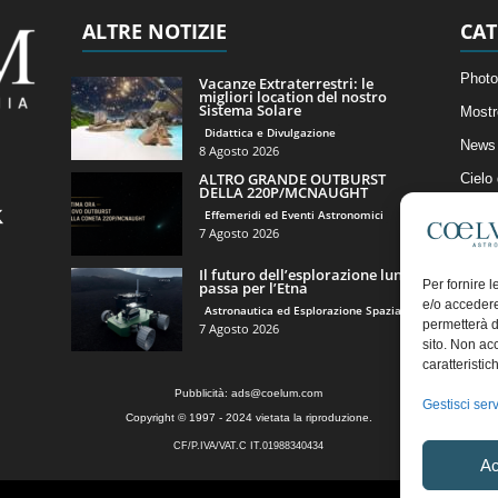
ALTRE NOTIZIE
CAT
Photo
Vacanze Extraterrestri: le
migliori location del nostro
Sistema Solare
Mostr
Didattica e Divulgazione
News 
8 Agosto 2026
ALTRO GRANDE OUTBURST
Cielo
DELLA 220P/MCNAUGHT
Astro
Effemeridi ed Eventi Astronomici
7 Agosto 2026
Artico
Il futuro dell’esplorazione lunare
Il Bl
Per fornire 
passa per l’Etna
e/o accedere
Astronautica ed Esplorazione Spaziale
permetterà d
7 Agosto 2026
sito. Non ac
caratteristic
Pubblicità:
ads@coelum.com
Gestisci serv
Copyright © 1997 - 2024 vietata la riproduzione.
CF/P.IVA/VAT.C IT.01988340434
Ac