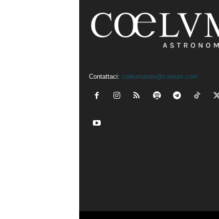
Contattaci:
coelumastro@coelum.com