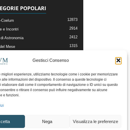
EGORIE POPOLARI
12873
-Coelum
2914
e e Incontri
2412
di Astronomia
1315
 del Mese
365
nomia, Astrofisica e Cosmologia
Gestisci Consenso
268
li e Risorse On-Line
192
og della Redazione
le migliori esperienze, utilizziamo tecnologie come i cookie per memorizzare
 alle informazioni del dispositivo. Il consenso a queste tecnologie ci
i elaborare dati come il comportamento di navigazione o ID unici su questo
consentire o ritirare il consenso può influire negativamente su alcune
he e funzioni.
izi
cetta
Nega
Visualizza le preferenze