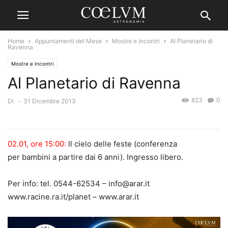
Home
Appuntamenti del Mese
Mostre e Incontri
Al Planetario di
Ravenna
Mostre e Incontri
Al Planetario di Ravenna
823
0
Di
-
31 Dicembre 2013
02.01, ore 15:00:
Il cielo delle feste (conferenza
per bambini a partire dai 6 anni). Ingresso libero.
Per info: tel. 0544-62534 – info@arar.it
www.racine.ra.it/planet – www.arar.it