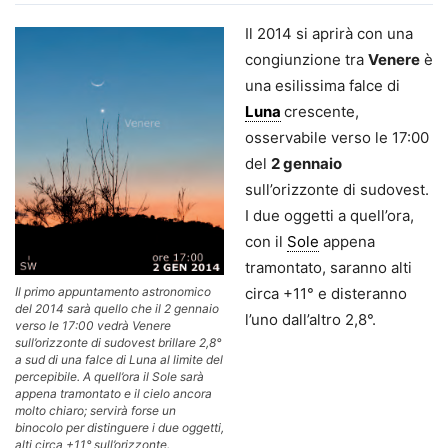
Il 2014 si aprirà con una
congiunzione tra
Venere
è
una esilissima falce di
Luna
crescente,
osservabile verso le 17:00
del
2 gennaio
sull’orizzonte di sudovest.
I due oggetti a quell’ora,
con il
Sole
appena
tramontato, saranno alti
circa +11° e disteranno
Il primo appuntamento astronomico
del 2014 sarà quello che il 2 gennaio
l’uno dall’altro 2,8°.
verso le 17:00 vedrà Venere
sull’orizzonte di sudovest brillare 2,8°
a sud di una falce di Luna al limite del
percepibile. A quell’ora il Sole sarà
appena tramontato e il cielo ancora
molto chiaro; servirà forse un
binocolo per distinguere i due oggetti,
alti circa +11° sull’orizzonte.