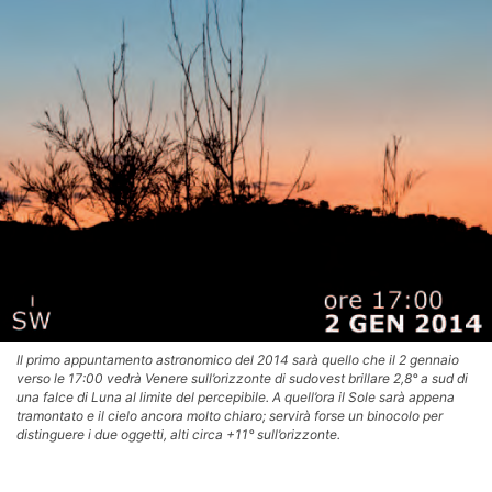
Il primo appuntamento astronomico del 2014 sarà quello che il 2 gennaio
verso le 17:00 vedrà Venere sull’orizzonte di sudovest brillare 2,8° a sud di
una falce di Luna al limite del percepibile. A quell’ora il Sole sarà appena
tramontato e il cielo ancora molto chiaro; servirà forse un binocolo per
distinguere i due oggetti, alti circa +11° sull’orizzonte.