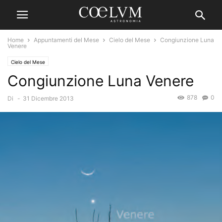
Home
Appuntamenti del Mese
Cielo del Mese
Congiunzione Luna
Venere
Cielo del Mese
Congiunzione Luna Venere
878
0
Di
-
31 Dicembre 2013