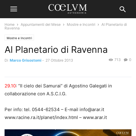
Home
Appuntamenti del Mese
Mostre e Incontri
Al Planetario di
Ravenna
Mostre e Incontri
Al Planetario di Ravenna
713
0
Di
Marco Grisostomi
-
27 Ottobre 2013
29.10
: “Il cielo dei Samurai“ di Agostino Galegati in
collaborazione con A.S.C.I.G.
Per info: tel. 0544-62534 – E-mail info@arar.it
www.racine.ra.it/planet/index.html – www.arar.it