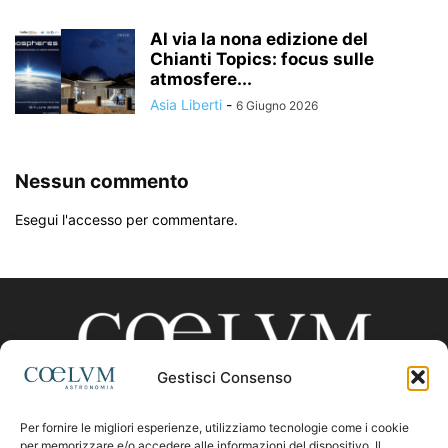
Al via la nona edizione del
Chianti Topics: focus sulle
atmosfere...
Asia Liberti
-
6 Giugno 2026
Nessun commento
Esegui l'accesso per commentare.
Gestisci Consenso
Per fornire le migliori esperienze, utilizziamo tecnologie come i cookie
CHI SIAMO
per memorizzare e/o accedere alle informazioni del dispositivo. Il