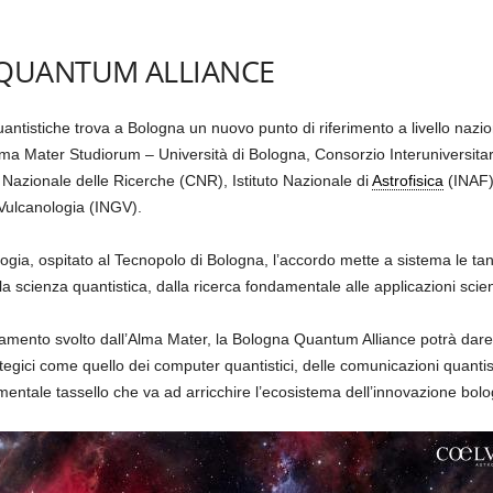
QUANTUM ALLIANCE
 quantistiche trova a Bologna un nuovo punto di riferimento a livello n
Alma Mater Studiorum – Università di Bologna, Consorzio Interuniversit
Nazionale delle Ricerche (CNR), Istituto Nazionale di
Astrofisica
(INAF),
 Vulcanologia (INGV).
logia, ospitato al Tecnopolo di Bologna, l’accordo mette a sistema le tan
a scienza quantistica, dalla ricerca fondamentale alle applicazioni scienti
amento svolto dall’Alma Mater, la Bologna Quantum Alliance potrà dare u
tegici come quello dei computer quantistici, delle comunicazioni quantis
mentale tassello che va ad arricchire l’ecosistema dell’innovazione bo