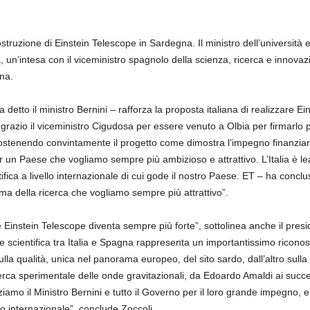
ostruzione di Einstein Telescope in Sardegna. Il ministro dell’università 
na, un’intesa con il viceministro spagnolo della scienza, ricerca e innov
na.
detto il ministro Bernini – rafforza la proposta italiana di realizzare E
grazio il viceministro Cigudosa per essere venuto a Olbia per firmarlo
a sostenendo convintamente il progetto come dimostra l’impegno finanziar
per un Paese che vogliamo sempre più ambizioso e attrattivo. L’Italia è l
ntifica a livello internazionale di cui gode il nostro Paese. ET – ha concl
a della ricerca che vogliamo sempre più attrattivo”.
Einstein Telescope diventa sempre più forte”, sottolinea anche il presi
e scientifica tra Italia e Spagna rappresenta un importantissimo riconos
sulla qualità, unica nel panorama europeo, del sito sardo, dall’altro s
icerca sperimentale delle onde gravitazionali, da Edoardo Amaldi ai succ
raziamo il Ministro Bernini e tutto il Governo per il loro grande impegno, 
 internazionale”, conclude Zoccoli.