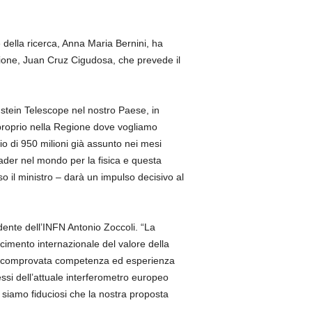
e della ricerca, Anna Maria Bernini, ha
azione, Juan Cruz Cigudosa, che prevede il
instein Telescope nel nostro Paese, in
 proprio nella Regione dove vogliamo
io di 950 milioni già assunto nei mesi
eader nel mondo per la fisica e questa
uso il ministro – darà un impulso decisivo al
dente dell’INFN Antonio Zoccoli. “La
cimento internazionale del valore della
ulla comprovata competenza ed esperienza
essi dell’attuale interferometro europeo
e siamo fiduciosi che la nostra proposta