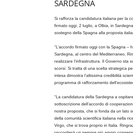
SARDEGNA
Si rafforza la candidatura italiana per la c
firmato oggi, 2 luglio, a Olbia, in Sardeg
sostegno della Spagna alla proposta italia
“L’accordo firmato oggi con la Spagna – ha 
Sardegna, al centro del Mediterraneo. Rin
realizzare l’infrastruttura. Il Governo st
scorsi. Si tratta di una scelta strategica 
intesa dimostra l’altissima credibilità scie
programma di rafforzamento dell’ecosistem
“La candidatura della Sardegna a ospitare 
sottoscrizione dell’accordo di cooperazion
nostra proposta, che si fonda da un lato 
della comunità scientifica italiana nella r
Virgo, che si trova proprio in Italia. Ring
raccoglierà un sempre più ampio consenso