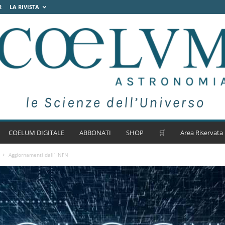
R
LA RIVISTA
COELUM DIGITALE
ABBONATI
SHOP
🛒
Area Riservata
Aggiornamenti dall’ INFN