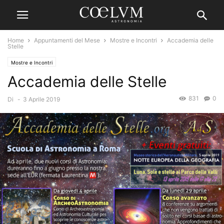
Home
Appuntamenti del Mese
Mostre e Incontri
Accademia delle
Stelle
Mostre e Incontri
Accademia delle Stelle
831
0
Di
-
3 Aprile 2019