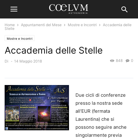
Home
Appuntamenti del Mese
Mostre e Incontri
Accademia delle
Stelle
Mostre e Incontri
Accademia delle Stelle
848
0
Di
-
14 Maggio 2018
Due cicli di conferenze
presso la nostra sede
all’EUR (fermata
Laurentina) che si
possono seguire anche
singolarmente previa