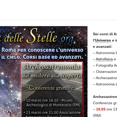
Sei corsi di
l’
Universo
e i
e avanzati:
– Astronomia 
–
Astrofisica
e 
– Fotografia 
– Osservazion
– Archeoastro
– Astronomia i
Archeoastron
Conferenze gra
–
10.03
ore 13
(RM)