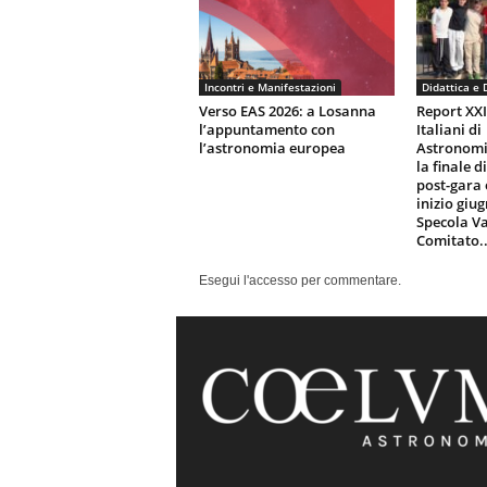
Incontri e Manifestazioni
Didattica e 
Verso EAS 2026: a Losanna
Report XX
l’appuntamento con
Italiani di
l’astronomia europea
Astronomi
la finale d
post-gara 
inizio giu
Specola Va
Comitato..
Esegui l'accesso per commentare.