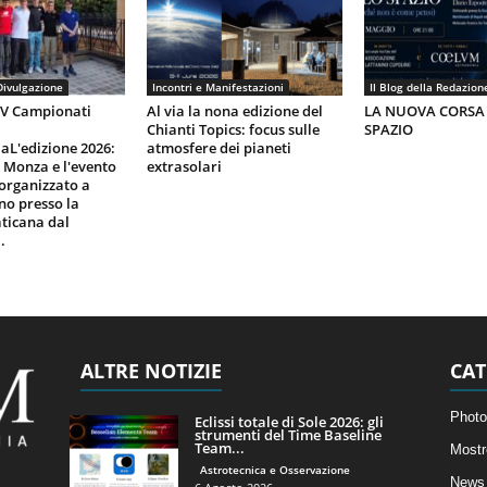
Divulgazione
Incontri e Manifestazioni
Il Blog della Redazion
IV Campionati
Al via la nona edizione del
LA NUOVA CORSA
Chianti Topics: focus sulle
SPAZIO
aL'edizione 2026:
atmosfere dei pianeti
i Monza e l'evento
extrasolari
organizzato a
gno presso la
ticana dal
.
ALTRE NOTIZIE
CAT
Photo
Eclissi totale di Sole 2026: gli
strumenti del Time Baseline
Team...
Mostr
Astrotecnica e Osservazione
News 