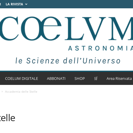
R
LA RIVISTA
COELUM DIGITALE
ABBONATI
SHOP
🛒
Area Riservata
Accademia delle Stelle
elle