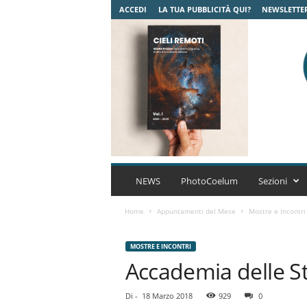
ACCEDI
LA TUA PUBBLICITÀ QUI?
NEWSLETTE
C
o
NEWS
PhotoCoelum
Sezioni
e
l
Home
Appuntamenti del Mese
Mostre e Incontri
u
m
MOSTRE E INCONTRI
A
Accademia delle St
s
t
r
Di
-
18 Marzo 2018
929
0
o