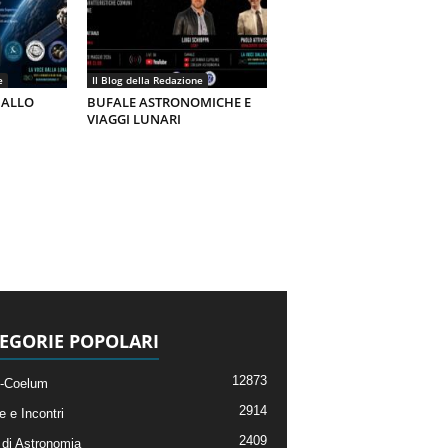
e
Il Blog della Redazione
 ALLO
BUFALE ASTRONOMICHE E
VIAGGI LUNARI
EGORIE POPOLARI
12873
-Coelum
2914
e e Incontri
2409
di Astronomia