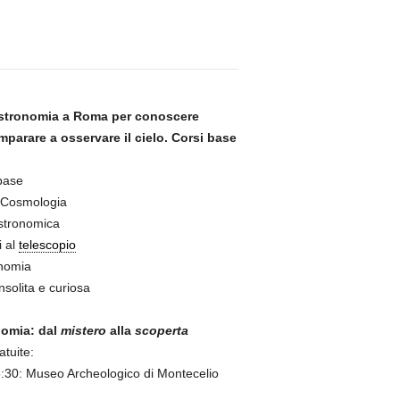
 Astronomia a Roma per conoscere
mparare a osservare il cielo. Corsi base
base
Cosmologia
Astronomica
i al
telescopio
nomia
nsolita e curiosa
omia: dal
mistero
alla
scoperta
tuite:
:30: Museo Archeologico di Montecelio