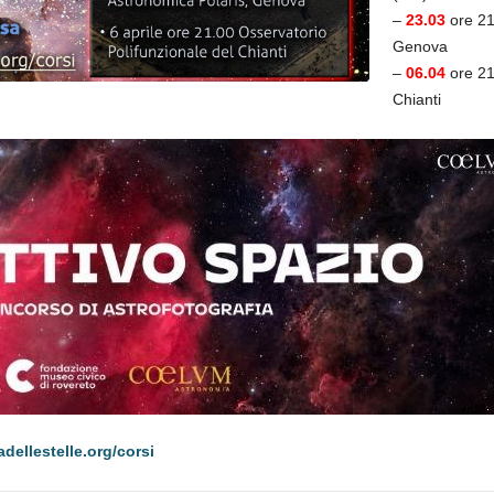
–
23.03
ore 21
Genova
–
06.04
ore 21
Chianti
dellestelle.org/corsi