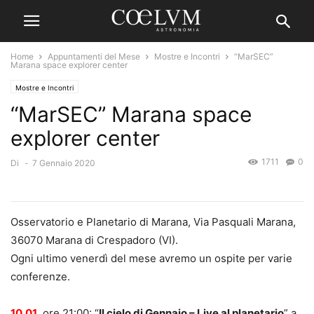
Home
Appuntamenti del Mese
Mostre e Incontri
“MarSEC”
Marana space explorer center
Mostre e Incontri
“MarSEC” Marana space
explorer center
1711
0
Di
-
7 Gennaio 2020
Osservatorio e Planetario di Marana, Via Pasquali Marana,
36070 Marana di Crespadoro (VI).
Ogni ultimo venerdì del mese avremo un ospite per varie
conferenze.
10.01
, ore 21:00: “
Il cielo di Gennaio – Live al planetario
” a