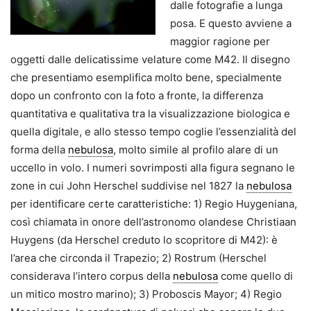
dalle fotografie a lunga
posa. E questo avviene a
maggior ragione per
oggetti dalle delicatissime velature come M42. Il disegno
che presentiamo esemplifica molto bene, specialmente
dopo un confronto con la foto a fronte, la differenza
quantitativa e qualitativa tra la visualizzazione biologica e
quella digitale, e allo stesso tempo coglie l’essenzialità del
forma della
nebulosa
, molto simile al profilo alare di un
uccello in volo. I numeri sovrimposti alla figura segnano le
zone in cui John Herschel suddivise nel 1827 la
nebulosa
per identificare certe caratteristiche: 1) Regio Huygeniana,
così chiamata in onore dell’astronomo olandese Christiaan
Huygens (da Herschel creduto lo scopritore di M42): è
l’area che circonda il Trapezio; 2) Rostrum (Herschel
considerava l’intero corpus della
nebulosa
come quello di
un mitico mostro marino); 3) Proboscis Mayor; 4) Regio