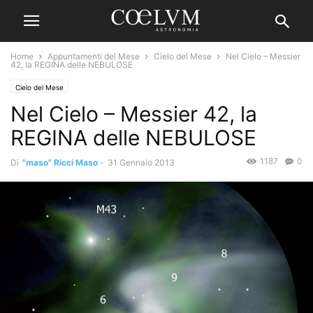
Home
Appuntamenti del Mese
Cielo del Mese
Nel Cielo – Messier
42, la REGINA delle NEBULOSE
Cielo del Mese
Nel Cielo – Messier 42, la
REGINA delle NEBULOSE
1187
0
Di
"maso" Ricci Maso
-
31 Gennaio 2013