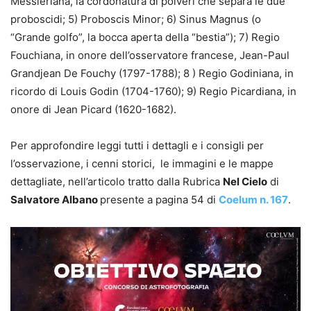
Messieriana, la cordonatura di polveri che separa le due
proboscidi; 5) Proboscis Minor; 6) Sinus Magnus (o
“Grande golfo”, la bocca aperta della “bestia”); 7) Regio
Fouchiana, in onore dell’osservatore francese, Jean-Paul
Grandjean De Fouchy (1797-1788); 8 ) Regio Godiniana, in
ricordo di Louis Godin (1704-1760); 9) Regio Picardiana, in
onore di Jean Picard (1620-1682).
Per approfondire leggi tutti i dettagli e i consigli per
l’osservazione, i cenni storici, le immagini e le mappe
dettagliate, nell’articolo tratto dalla Rubrica
Nel Cielo
di
Salvatore Albano
presente a pagina 54 di
Coelum n. 167
.