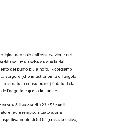
origine non solo dall’osservazione del
meridiano, ma anche da quella del
ento del punto più a nord. Ricordiamo
o al sorgere (che in astronomia è l’angolo
o, misurato in senso orario) è dato dalla
e
dell’oggetto e φ è la
latitudine
nare a δ il valore di +23,45° per il
vatore, ad esempio, situato a una
rispettivamente di 53,5° (
solstizio
estivo)