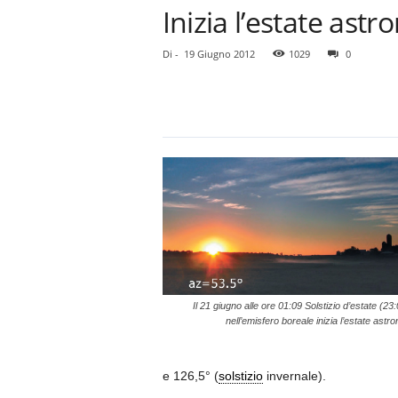
Inizia l’estate ast
Di
-
19 Giugno 2012
1029
0
Il 21 giugno alle ore 01:09 Solstizio d’estate (23
nell’emisfero boreale inizia l’estate astr
e 126,5° (
solstizio
invernale).