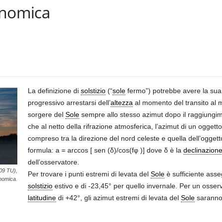
ronomica
La definizione di
solstizio
(“
sole
fermo”) potrebbe avere la sua 
progressivo arrestarsi dell’
altezza
al momento del transito al 
sorgere del
Sole
sempre allo stesso azimut dopo il raggiungim
che al netto della rifrazione atmosferica, l’azimut di un oggett
compreso tra la direzione del nord celeste e quella dell’oggett
formula: a = arccos [ sen (δ)/cos(fφ )] dove δ è la
declinazion
dell’osservatore.
:09 TU),
Per trovare i punti estremi di levata del
Sole
è sufficiente asseg
onomica.
solstizio
estivo e di -23,45° per quello invernale. Per un osser
latitudine
di +42°, gli azimut estremi di levata del
Sole
saranno 