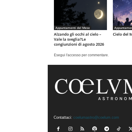
Appuntamenti del Mese
Appuntamen
Alzando gli occhi al cielo –
Cielo del 
Vale la sveglia?Le
congiunzioni di agosto 2026
Esegui l'accesso per commentare.
Contattaci:
coelumastro@coelum.com