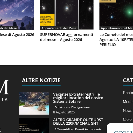
ti del Mese
Appuntamenti del Mese
Appuntamenti del Me
Mese di Agosto 2026
SUPERNOVAE aggiornamenti
Le Comete del mes
del mese – Agosto 2026
Agosto: LA 10P/T
PERIELIO
ALTRE NOTIZIE
CAT
Photo
Vacanze Extraterrestri: le
migliori location del nostro
Sistema Solare
Mostr
Didattica e Divulgazione
News 
8 Agosto 2026
ALTRO GRANDE OUTBURST
Cielo
DELLA 220P/MCNAUGHT
Astro
Effemeridi ed Eventi Astronomici