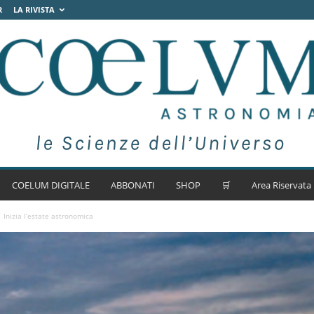
R
LA RIVISTA
COELUM DIGITALE
ABBONATI
SHOP
🛒
Area Riservata
Inizia l’estate astronomica