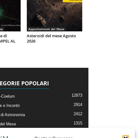
se
Appuntamenti del Mese
e di
Asteroidi del mese Agosto
EMPEL AL
2026
EGORIE POPOLARI
12873
-Coelum
2914
e e Incontri
2412
di Astronomia
1315
 del Mese
365
nomia, Astrofisica e Cosmologia