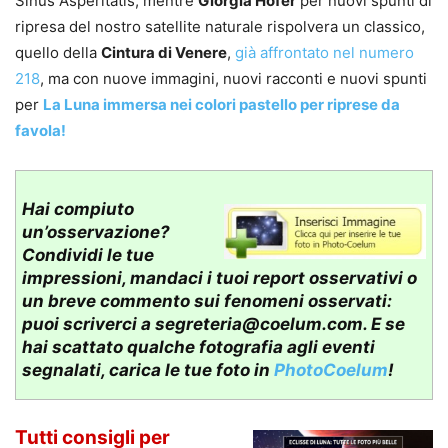
Sinus Asperitatis, mentre
Giorgia Hofer
per nuovi spunti di
ripresa del nostro satellite naturale rispolvera un classico,
quello della
Cintura di Venere
,
già affrontato nel numero
218
, ma con nuove immagini, nuovi racconti e nuovi spunti
per
La Luna immersa nei colori pastello per riprese da
favola!
Hai compiuto
un’osservazione?
Condividi le tue
impressioni, mandaci i tuoi report osservativi o
un breve commento sui fenomeni osservati:
puoi scriverci a
segreteria@coelum.com
. E se
hai scattato qualche fotografia agli eventi
segnalati, carica le tue foto in
PhotoCoelum
!
Tutti consigli per