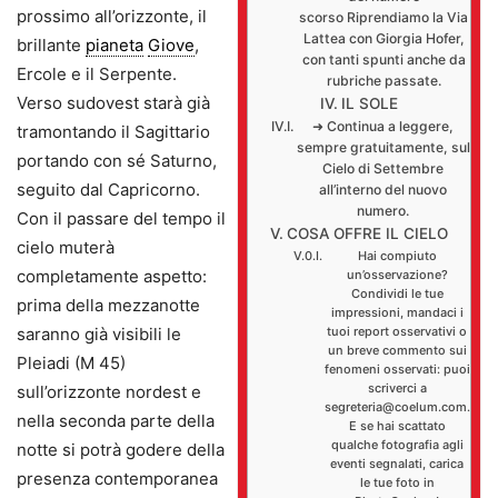
prossimo all’orizzonte, il
scorso Riprendiamo la Via
Lattea con Giorgia Hofer,
brillante
pianeta
Giove
,
con tanti spunti anche da
Ercole e il Serpente.
rubriche passate.
Verso sudovest starà già
IL SOLE
➜ Continua a leggere,
tramontando il Sagittario
sempre gratuitamente, sul
portando con sé Saturno,
Cielo di Settembre
seguito dal Capricorno.
all’interno del nuovo
numero.
Con il passare del tempo il
COSA OFFRE IL CIELO
cielo muterà
Hai compiuto
completamente aspetto:
un’osservazione?
Condividi le tue
prima della mezzanotte
impressioni, mandaci i
saranno già visibili le
tuoi report osservativi o
un breve commento sui
Pleiadi (M 45)
fenomeni osservati: puoi
scriverci a
sull’orizzonte nordest e
segreteria@coelum.com.
nella seconda parte della
E se hai scattato
qualche fotografia agli
notte si potrà godere della
eventi segnalati, carica
presenza contemporanea
le tue foto in