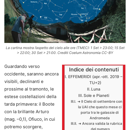
La cartina mostra l’aspetto del cielo alle ore (TMEC): 1 Set > 23:00; 15 Set
> 22:00; 30 Set > 21:00. Crediti Coelum Astronomia CC-BY
Guardando verso
Indice dei contenuti
occidente, saranno ancora
EFFEMERIDI (apr.-ott. 2019 –
visibili, declinanti e
TU+2)
prossime al tramonto, le
Luna
Sole e Pianeti
estese costellazioni della
➜ Il Cielo di settembre con
tarda primavera: il Boote
la UAI che questo mese ci
con la brillante Arturo
porta tra le galassie di
Andromeda
(mag. –0,1), Ofiuco, in cui
➜ Ancora valida la rubrica
potremo scorgere,
del numero