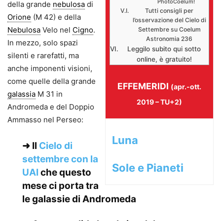
PhotoCoelum!
della grande
nebulosa
di
Tutti consigli per
Orione
(M 42) e della
l’osservazione del Cielo di
Nebulosa
Velo nel
Cigno
.
Settembre su Coelum
Astronomia 236
In mezzo, solo spazi
Leggilo subito qui sotto
silenti e rarefatti, ma
online, è gratuito!
anche imponenti visioni,
come quelle della grande
EFFEMERIDI
(apr.-ott.
galassia
M 31 in
2019 – TU+2)
Andromeda e del Doppio
Ammasso nel Perseo:
Luna
➜ Il
Cielo di
settembre con la
Sole e Pianeti
UAI
che questo
mese ci porta tra
le galassie di Andromeda