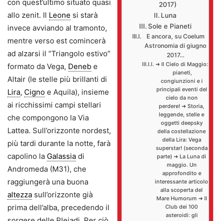
con quest’ultimo situato quasi
2017)
allo zenit. Il
Leone
si starà
Luna
Sole e Pianeti
invece avviando al tramonto,
E ancora, su Coelum
mentre verso est comincerà
Astronomia di giugno
ad alzarsi il “Triangolo estivo”
2017…
➜ Il Cielo di Maggio:
formato da Vega,
Deneb
e
pianeti,
Altair (le stelle più brillanti di
congiunzioni e i
principali eventi del
Lira
,
Cigno
e Aquila), insieme
cielo da non
ai ricchissimi campi stellari
perdere! ➜ Storia,
leggende, stelle e
che compongono la Via
oggetti deepsky
Lattea. Sull’orizzonte nordest,
della costellazione
della Lira: Vega
più tardi durante la notte, farà
superstar! (seconda
capolino la
Galassia
di
parte) ➜ La Luna di
maggio. Un
Andromeda (M31), che
approfondito e
raggiungerà una buona
interessante articolo
alla scoperta del
altezza
sull’orizzonte già
Mare Humorum ➜ Il
prima dell’alba, precedendo il
Club dei 100
asteroidi: gli
sorgere delle Pleiadi. Per ciò