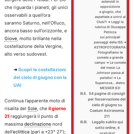
asteroidi in
che riguarda i pianeti, gli unici
opposizione
a giugno, che
osservabili a quell’ora
aspettate a unirvi al
Club?! ➜ Leggi la
saranno Saturno, nell’Ofiuco,
rubrica di Giuseppe
ancora basso sull’orizzonte, e
Petricca
sui principali
Giove
, molto brillante nella
passaggi della ISS ➜
costellazione della Vergine,
ASTROFOTOGRAFIA:
Fotografiamo le
alto verso sudovest.
comete a grande
campo ➜ Le comete
del mese: La
➜
Scopri le costellazioni
Johnson passa al
del cielo di giugno con la
perielio! ➜ La
Supernova… dietro
UAI
MESSIER 63!
54 pagine di consigli
per l’osservazione del
Continua l’apparente moto di
cielo di giugno su
risalita del
Sole
, che
il giorno
Coelum Astronomia
21
raggiungerà il punto di
211
Leggilo subito qui
massima
declinazione
nord
sotto online, è
dell’
eclittica
(pari a +23° 27′);
gratuito!