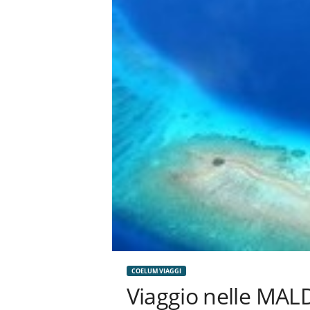
n
o
m
i
a
COELUM VIAGGI
Viaggio nelle MAL