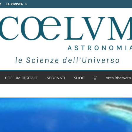
R
LA RIVISTA
COELUM DIGITALE
ABBONATI
SHOP
🛒
Area Riservata