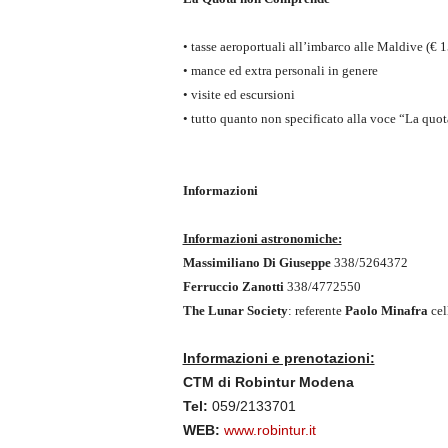
• tasse aeroportuali all’imbarco alle Maldive (€ 1
• mance ed extra personali in genere
• visite ed escursioni
• tutto quanto non specificato alla voce “La quo
Informazioni
Informazioni astronomiche:
Massimiliano Di Giuseppe
338/5264372
Ferruccio Zanotti
338/4772550
The Lunar Society
: referente
Paolo Minafra
cel
Informazioni e prenotazioni:
CTM di Robintur Modena
Tel:
059/2133701
WEB:
www.robintur.it