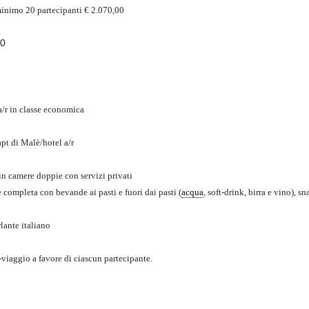
mo 20 partecipanti € 2.070,00
00
/r in classe economica
apt di Malè/hotel a/r
 in camere doppie con servizi privati
 completa con bevande ai pasti e fuori dai pasti (
acqua
, soft-drink, birra e vino), s
lante italiano
iaggio a favore di ciascun partecipante.