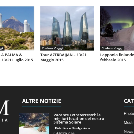
gi
Coelum Viaggi
Coelum Viaggi
 LA PALMA &
Tour AZERBAIJAN – 13/21
Lapponia finlande
 13/21 Luglio 2015
Maggio 2015
febbraio 2015
ALTRE NOTIZIE
CAT
Photo
Vacanze Extraterrestri: le
migliori location del nostro
Sistema Solare
Mostr
Didattica e Divulgazione
News 
8 Agosto 2026