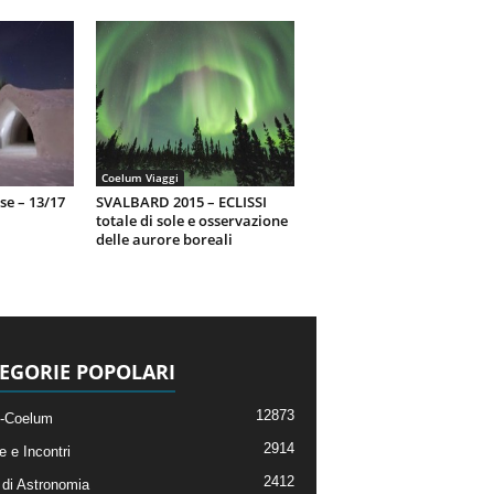
Coelum Viaggi
se – 13/17
SVALBARD 2015 – ECLISSI
totale di sole e osservazione
delle aurore boreali
EGORIE POPOLARI
12873
-Coelum
2914
e e Incontri
2412
di Astronomia