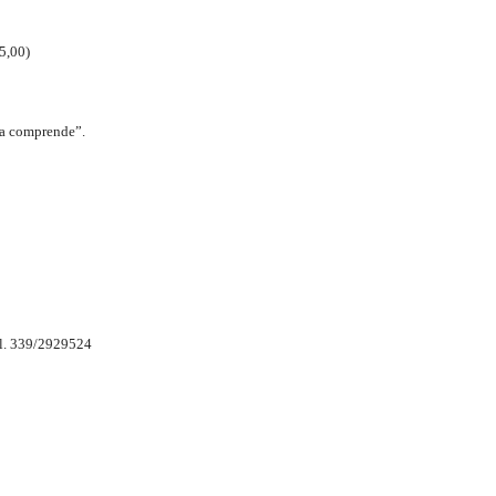
5,00)
ta comprende”.
l. 339/2929524