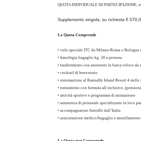
QUOTA INDIVIDUALE DI PARTECIPAZIONE, mini
Supplemento singola, su richiesta € 570,
La Quota Comprende
• volo speciale ITC da Milano-Roma o Bologna a
• franchigia bagaglio kg. 20 a persona
• trasferimento con assistente in barca veloce da 
• cocktail di benvenuto
• sistemazione al Rannalhi Island Resort 4 stelle
• trattamento con formula all inclusive, (pensione
• attività sportive e programma di animazione
• assistenza di personale specializzato in loco par
• accompagnatore Astrofili dall’Italia
• assicurazione medico/bagaglio e annullamento-v
La Quota non Comprende