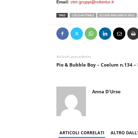
Email:
ctm.gruppi@robintur.it
TAGS
CIELO AUSTRALE
ECLISSE ANULARE DI SOLE
Articolo precedente
Pio & Bubble Boy – Coelum n.134 –
Anna D'Urso
ARTICOLI CORRELATI
ALTRO DALL