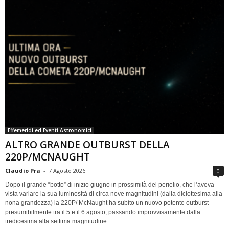
Effemeridi ed Eventi Astronomici
ALTRO GRANDE OUTBURST DELLA
220P/MCNAUGHT
Claudio Pra
-
7 Agosto 2026
0
Dopo il grande “botto” di inizio giugno in prossimità del perielio, che l’aveva
vista variare la sua luminosità di circa nove magnitudini (dalla diciottesima alla
nona grandezza) la 220P/ McNaught ha subìto un nuovo potente outburst
presumibilmente tra il 5 e il 6 agosto, passando improvvisamente dalla
tredicesima alla settima magnitudine.