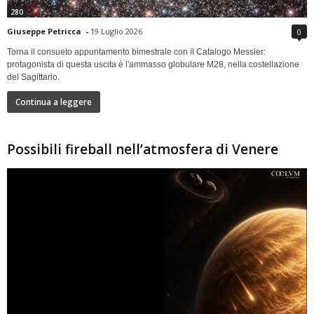
280
Giuseppe Petricca
-
19 Luglio 2026
0
Torna il consueto appuntamento bimestrale con il Catalogo Messier:
protagonista di questa uscita è l'ammasso globulare M28, nella costellazione
del Sagittario.
Continua a leggere
Possibili fireball nell’atmosfera di Venere