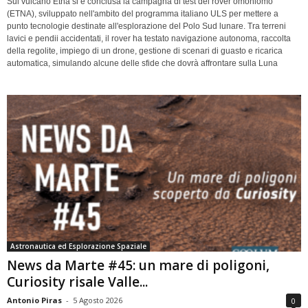
Sul vulcano Etna si è conclusa la campagna di test del rover omoniomo
(ETNA), sviluppato nell'ambito del programma italiano ULS per mettere a
punto tecnologie destinate all'esplorazione del Polo Sud lunare. Tra terreni
lavici e pendii accidentati, il rover ha testato navigazione autonoma, raccolta
della regolite, impiego di un drone, gestione di scenari di guasto e ricarica
automatica, simulando alcune delle sfide che dovrà affrontare sulla Luna
Astronautica ed Esplorazione Spaziale
News da Marte #45: un mare di poligoni,
Curiosity risale Valle...
Antonio Piras
-
5 Agosto 2026
0