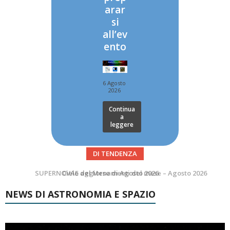
arar
si
all’ev
ento
6 Agosto
2026
Continua
a
leggere
DI TENDENZA
SUPERNOVAE aggiornamenti del mese – Agosto 2026
Le Comete del mese di Agosto: LA 10P/TEMPEL AL PERIELIO
NEWS DI ASTRONOMIA E SPAZIO