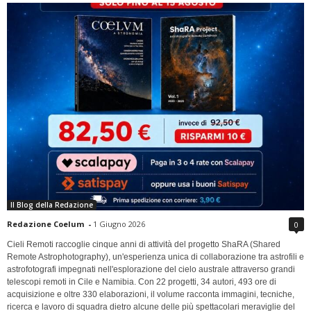
Il Blog della Redazione
Redazione Coelum
-
1 Giugno 2026
0
Cieli Remoti raccoglie cinque anni di attività del progetto ShaRA (Shared
Remote Astrophotography), un'esperienza unica di collaborazione tra astrofili e
astrofotografi impegnati nell'esplorazione del cielo australe attraverso grandi
telescopi remoti in Cile e Namibia. Con 22 progetti, 34 autori, 493 ore di
acquisizione e oltre 330 elaborazioni, il volume racconta immagini, tecniche,
ricerca e lavoro di squadra dietro alcune delle più spettacolari meraviglie del