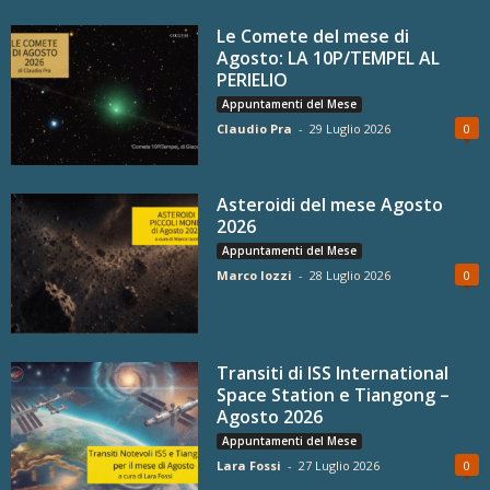
Le Comete del mese di
Agosto: LA 10P/TEMPEL AL
PERIELIO
Appuntamenti del Mese
Claudio Pra
-
29 Luglio 2026
0
Asteroidi del mese Agosto
2026
Appuntamenti del Mese
Marco Iozzi
-
28 Luglio 2026
0
Transiti di ISS International
Space Station e Tiangong –
Agosto 2026
Appuntamenti del Mese
Lara Fossi
-
27 Luglio 2026
0