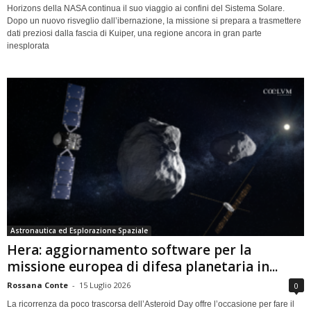
Horizons della NASA continua il suo viaggio ai confini del Sistema Solare.
Dopo un nuovo risveglio dall’ibernazione, la missione si prepara a trasmettere
dati preziosi dalla fascia di Kuiper, una regione ancora in gran parte
inesplorata
Astronautica ed Esplorazione Spaziale
Hera: aggiornamento software per la
missione europea di difesa planetaria in...
Rossana Conte
-
15 Luglio 2026
0
La ricorrenza da poco trascorsa dell’Asteroid Day offre l’occasione per fare il