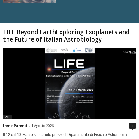
Carica altri
LIFE Beyond EarthExploring Exoplanets and
the Future of Italian Astrobiology
280
Irene Parenti
-
1 Agosto 2026
0
Il 12 e il 13 Marzo si è tenuto presso il Dipartimento di Fisica e Astronomia