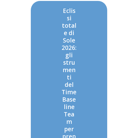
Eclis
si
total
e di
Sole
2026:
gli
stru
men
ti
del
Time
Base
line
Tea
m
per
prep