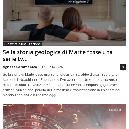
Didattica e Divulgazione
Se la storia geologica di Marte fosse una
serie tv…
Agnese Caramanico
-
17 Luglio 2026
0
Se la storia di Marte fosse una serie televisiva, sarebbe divisa in tre grandi
stagioni: il Noachiano, l’Esperiano e l’Amazoniano. Un viaggio attraverso
miliardi di anni di evoluzione planetaria, tra oceani scomparsi, gigantesche
eruzioni vulcaniche, perdita dell’atmosfera e trasformazione del pianeta nel
mondo arido che osserviamo oggi.