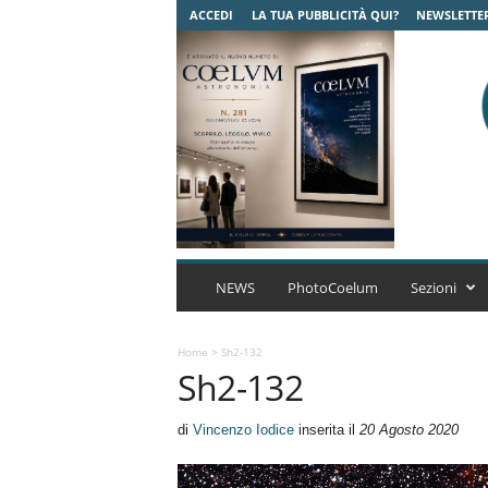
ACCEDI
LA TUA PUBBLICITÀ QUI?
NEWSLETTE
C
o
NEWS
PhotoCoelum
Sezioni
e
l
u
Home
>
Sh2-132
Sh2-132
m
A
s
di
Vincenzo Iodice
inserita il
20 Agosto 2020
t
r
o