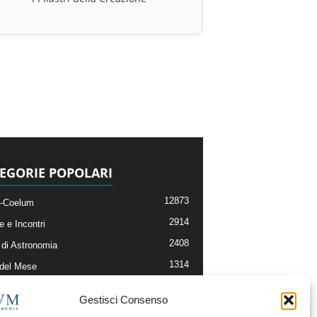
EGORIE POPOLARI
12873
-Coelum
2914
e e Incontri
2408
di Astronomia
1314
 del Mese
364
nomia, Astrofisica e Cosmologia
Gestisci Consenso
268
li e Risorse On-Line