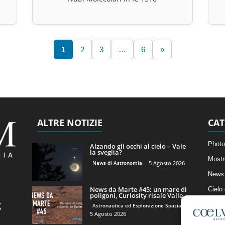
1
2
3
…
6
»
ALTRE NOTIZIE
CAT
Photo
Alzando gli occhi al cielo – Vale
la sveglia?
Mostr
News di Astronomia
5 Agosto 2026
News 
News da Marte #45: un mare di
Cielo
poligoni, Curiosity risale Valle...
Astro
Astronautica ed Esplorazione Spaziale
5 Agosto 2026
Artico