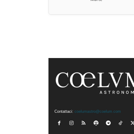
Contattaci:
coelumastro@coelum.com