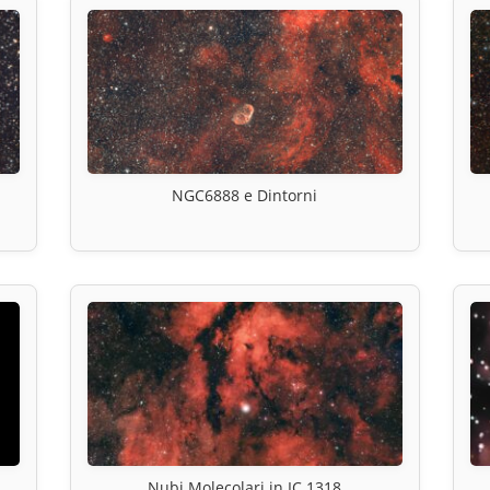
NGC6888 e Dintorni
Nubi Molecolari in IC 1318