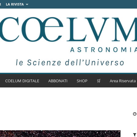
R
LA RIVISTA
COELUM DIGITALE
ABBONATI
SHOP
🛒
Area Riservata