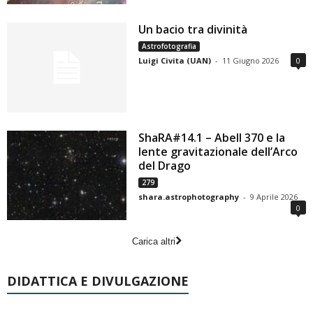
Un bacio tra divinità
Astrofotografia
Luigi Civita (UAN)
-
11 Giugno 2026
0
ShaRA#14.1 – Abell 370 e la
lente gravitazionale dell’Arco
del Drago
279
shara.astrophotography
-
9 Aprile 2026
0
Carica altri
DIDATTICA E DIVULGAZIONE