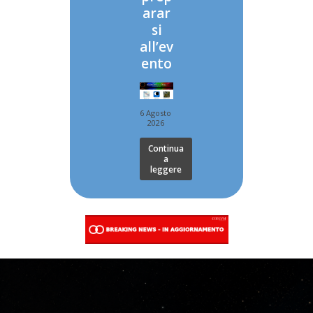
arar
si
all’ev
ento
6 Agosto
2026
Continua
a
leggere