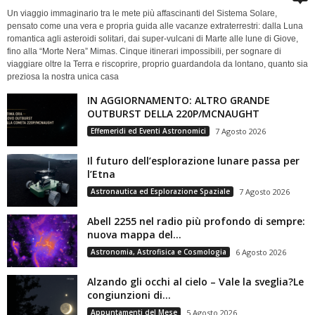
Un viaggio immaginario tra le mete più affascinanti del Sistema Solare,
pensato come una vera e propria guida alle vacanze extraterrestri: dalla Luna
romantica agli asteroidi solitari, dai super-vulcani di Marte alle lune di Giove,
fino alla “Morte Nera” Mimas. Cinque itinerari impossibili, per sognare di
viaggiare oltre la Terra e riscoprire, proprio guardandola da lontano, quanto sia
preziosa la nostra unica casa
IN AGGIORNAMENTO: ALTRO GRANDE
OUTBURST DELLA 220P/MCNAUGHT
Effemeridi ed Eventi Astronomici
7 Agosto 2026
Il futuro dell’esplorazione lunare passa per
l’Etna
Astronautica ed Esplorazione Spaziale
7 Agosto 2026
Abell 2255 nel radio più profondo di sempre:
nuova mappa del...
Astronomia, Astrofisica e Cosmologia
6 Agosto 2026
Alzando gli occhi al cielo – Vale la sveglia?Le
congiunzioni di...
Appuntamenti del Mese
5 Agosto 2026