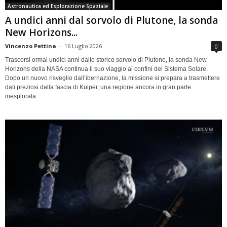
Astronautica ed Esplorazione Spaziale
A undici anni dal sorvolo di Plutone, la sonda
New Horizons...
Vincenzo Pettina
-
16 Luglio 2026
0
Trascorsi ormai undici anni dallo storico sorvolo di Plutone, la sonda New
Horizons della NASA continua il suo viaggio ai confini del Sistema Solare.
Dopo un nuovo risveglio dall’ibernazione, la missione si prepara a trasmettere
dati preziosi dalla fascia di Kuiper, una regione ancora in gran parte
inesplorata