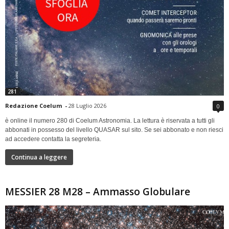
281
Redazione Coelum
-
28 Luglio 2026
0
è online il numero 280 di Coelum Astronomia. La lettura è riservata a tutti gli
abbonati in possesso del livello QUASAR sul sito. Se sei abbonato e non riesci
ad accedere contatta la segreteria.
Continua a leggere
MESSIER 28 M28 – Ammasso Globulare