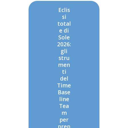
Eclis
si
total
e di
Sole
2026:
gli
stru
men
ti
del
Time
Base
line
Tea
m
per
prep