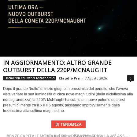
IN AGGIORNAMENTO: ALTRO GRANDE
OUTBURST DELLA 220P/MCNAUGHT
Claudio Pra
-
7 Agosto 2026
0
Effemeridi ed Eventi Astronomici
Dopo il grande “botto” di inizio giugno in prossimità del perielio, che l’aveva
vista variare la sua luminosità di circa nove magnitudini (dalla diciottesima alla
nona grandezza) la 220P/ McNaught ha subìto un nuovo potente outburst
presumibilmente tra il 5 e il 6 agosto, passando improvvisamente dalla
tredicesima alla settima magnitudine.
DI TENDENZA
SUPERNOVAE aggiornamenti del mese – Agosto 2026
Cielo del Mese di Agosto 2026