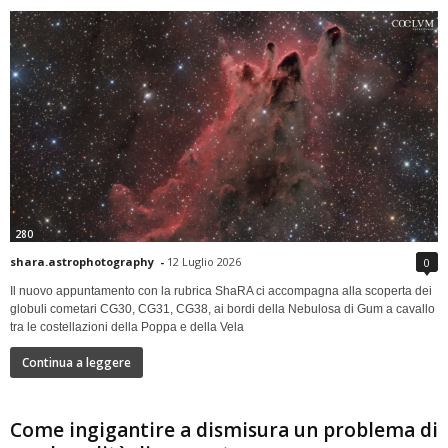
280
shara.astrophotography
-
12 Luglio 2026
0
Il nuovo appuntamento con la rubrica ShaRA ci accompagna alla scoperta dei
globuli cometari CG30, CG31, CG38, ai bordi della Nebulosa di Gum a cavallo
tra le costellazioni della Poppa e della Vela
Continua a leggere
Come ingigantire a dismisura un problema di