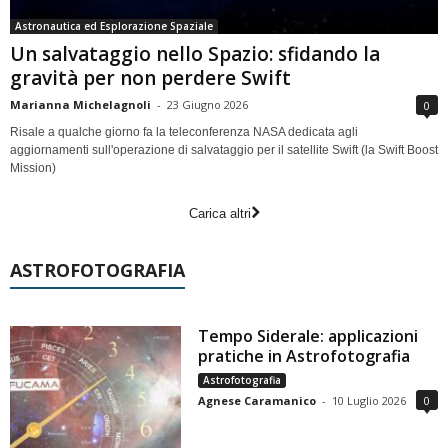
Astronautica ed Esplorazione Spaziale
Un salvataggio nello Spazio: sfidando la
gravità per non perdere Swift
Marianna Michelagnoli
-
23 Giugno 2026
0
Risale a qualche giorno fa la teleconferenza NASA dedicata agli
aggiornamenti sull'operazione di salvataggio per il satellite Swift (la Swift Boost
Mission)
Carica altri
ASTROFOTOGRAFIA
Tempo Siderale: applicazioni
pratiche in Astrofotografia
Astrofotografia
Agnese Caramanico
-
10 Luglio 2026
0