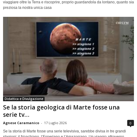
viaggiare oltre la Terra e riscoprire, proprio guardandola da lontano, quanto sia
preziosa la nostra unica casa
Didattica e Divulgazione
Se la storia geologica di Marte fosse una
serie tv…
Agnese Caramanico
-
17 Luglio 2026
0
Se la storia di Marte fosse una serie televisiva, sarebbe divisa in tre grandi
stagioni: il Noachiano, l’Esperiano e l’Amazoniano. Un viaggio attraverso