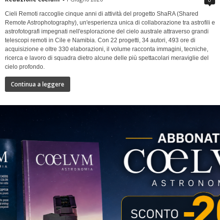
Cieli Remoti raccoglie cinque anni di attività del progetto ShaRA (Shared
Remote Astrophotography), un'esperienza unica di collaborazione tra astrofili e
astrofotografi impegnati nell'esplorazione del cielo australe attraverso grandi
telescopi remoti in Cile e Namibia. Con 22 progetti, 34 autori, 493 ore di
acquisizione e oltre 330 elaborazioni, il volume racconta immagini, tecniche,
ricerca e lavoro di squadra dietro alcune delle più spettacolari meraviglie del
cielo profondo.
Continua a leggere