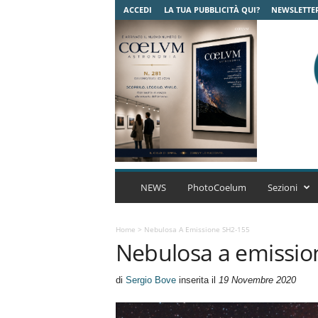
ACCEDI
LA TUA PUBBLICITÀ QUI?
NEWSLETTE
C
o
NEWS
PhotoCoelum
Sezioni
e
l
u
Home
>
Nebulosa A Emissione SH2-155
Nebulosa a emissio
m
A
s
di
Sergio Bove
inserita il
19 Novembre 2020
t
r
o