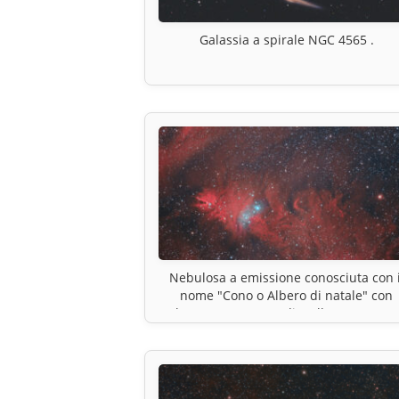
Galassia a spirale NGC 4565 .
Nebulosa a emissione conosciuta con i
nome "Cono o Albero di natale" con
l’ammasso aperto di stelle NGC 2264.