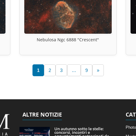
Nebulosa Ngc 6888 "Crescent"
1
2
3
…
9
»
ALTRE NOTIZIE
CAT
Photo
Un autunno sotto le stelle:
concorsi, incontri e
appuntamenti patrocinati da...