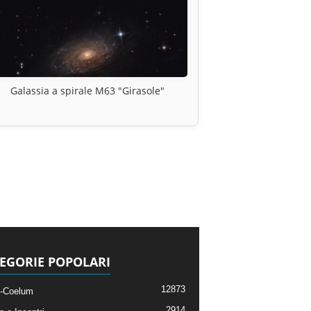
Galassia a spirale M63 "Girasole"
EGORIE POPOLARI
12873
-Coelum
2914