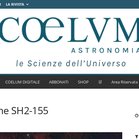
R
LA RIVISTA
COELUM DIGITALE
ABBONATI
SHOP
🛒
Area Riservata
ne SH2-155