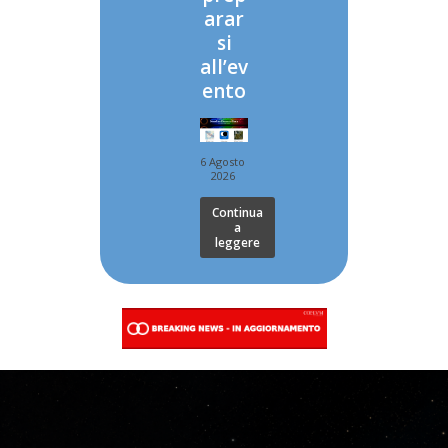
arar
si
all’ev
ento
6 Agosto
2026
Continua
a
leggere