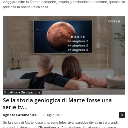
viaggiare oltre la Terra e riscoprire, proprio guardandola da lontano, quanto sia
preziosa la nostra unica casa
Didattica e Divulgazione
Se la storia geologica di Marte fosse una
serie tv…
Agnese Caramanico
-
17 Luglio 2026
0
Se la storia di Marte fosse una serie televisiva, sarebbe divisa in tre grandi
stagioni: il Noachiano, l’Esperiano e l’Amazoniano. Un viaggio attraverso