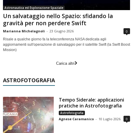
Astronautica ed Esplorazione Spaziale
Un salvataggio nello Spazio: sfidando la
gravità per non perdere Swift
Marianna Michelagnoli
-
23 Giugno 2026
0
Risale a qualche giorno fa la teleconferenza NASA dedicata agli
aggiornamenti sull'operazione di salvataggio per il satellite Swift (la Swift Boost
Mission)
Carica altri
ASTROFOTOGRAFIA
Tempo Siderale: applicazioni
pratiche in Astrofotografia
Astrofotografia
Agnese Caramanico
-
10 Luglio 2026
0