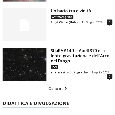
Un bacio tra divinità
Astrofotografia
Luigi Civita (UAN)
-
11 Giugno 2026
0
ShaRA#14.1 – Abell 370 e la
lente gravitazionale dell’Arco
del Drago
279
shara.astrophotography
-
9 Aprile 2026
0
Carica altri
DIDATTICA E DIVULGAZIONE