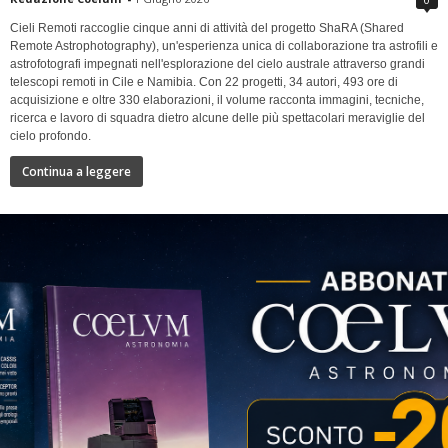
Cieli Remoti raccoglie cinque anni di attività del progetto ShaRA (Shared
Remote Astrophotography), un'esperienza unica di collaborazione tra astrofili e
astrofotografi impegnati nell'esplorazione del cielo australe attraverso grandi
telescopi remoti in Cile e Namibia. Con 22 progetti, 34 autori, 493 ore di
acquisizione e oltre 330 elaborazioni, il volume racconta immagini, tecniche,
ricerca e lavoro di squadra dietro alcune delle più spettacolari meraviglie del
cielo profondo.
Continua a leggere