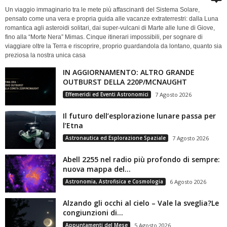
Un viaggio immaginario tra le mete più affascinanti del Sistema Solare,
pensato come una vera e propria guida alle vacanze extraterrestri: dalla Luna
romantica agli asteroidi solitari, dai super-vulcani di Marte alle lune di Giove,
fino alla “Morte Nera” Mimas. Cinque itinerari impossibili, per sognare di
viaggiare oltre la Terra e riscoprire, proprio guardandola da lontano, quanto sia
preziosa la nostra unica casa
IN AGGIORNAMENTO: ALTRO GRANDE
OUTBURST DELLA 220P/MCNAUGHT
Effemeridi ed Eventi Astronomici
7 Agosto 2026
Il futuro dell’esplorazione lunare passa per
l’Etna
Astronautica ed Esplorazione Spaziale
7 Agosto 2026
Abell 2255 nel radio più profondo di sempre:
nuova mappa del...
Astronomia, Astrofisica e Cosmologia
6 Agosto 2026
Alzando gli occhi al cielo – Vale la sveglia?Le
congiunzioni di...
Appuntamenti del Mese
5 Agosto 2026