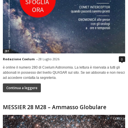
281
Redazione Coelum
-
28 Luglio 2026
0
è online il numero 280 di Coelum Astronomia. La lettura è riservata a tutti gli
abbonati in possesso del livello QUASAR sul sito. Se sei abbonato e non riesci
ad accedere contatta la segreteria.
Continua a leggere
MESSIER 28 M28 – Ammasso Globulare