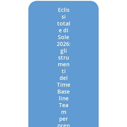
Eclis
si
total
e di
Sole
2026:
gli
stru
men
ti
del
Time
Base
line
Tea
m
per
prep