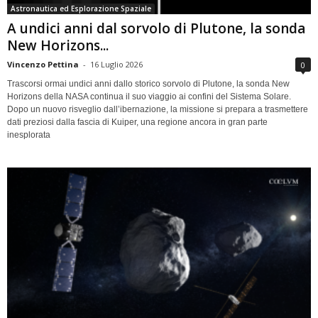
Astronautica ed Esplorazione Spaziale
A undici anni dal sorvolo di Plutone, la sonda
New Horizons...
Vincenzo Pettina
-
16 Luglio 2026
0
Trascorsi ormai undici anni dallo storico sorvolo di Plutone, la sonda New
Horizons della NASA continua il suo viaggio ai confini del Sistema Solare.
Dopo un nuovo risveglio dall’ibernazione, la missione si prepara a trasmettere
dati preziosi dalla fascia di Kuiper, una regione ancora in gran parte
inesplorata