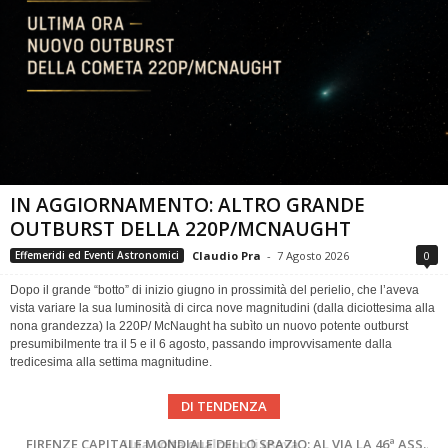
IN AGGIORNAMENTO: ALTRO GRANDE
OUTBURST DELLA 220P/MCNAUGHT
Claudio Pra
-
7 Agosto 2026
0
Effemeridi ed Eventi Astronomici
Dopo il grande “botto” di inizio giugno in prossimità del perielio, che l’aveva
vista variare la sua luminosità di circa nove magnitudini (dalla diciottesima alla
nona grandezza) la 220P/ McNaught ha subìto un nuovo potente outburst
presumibilmente tra il 5 e il 6 agosto, passando improvvisamente dalla
tredicesima alla settima magnitudine.
DI TENDENZA
Cielo del Mese di Agosto 2026
FIRENZE CAPITALE MONDIALE DELLO SPAZIO: AL VIA LA 46ª ASSEMBLEA SCIENTIFICA DEL COSPAR