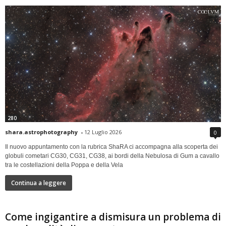
280
shara.astrophotography
-
12 Luglio 2026
0
Il nuovo appuntamento con la rubrica ShaRA ci accompagna alla scoperta dei
globuli cometari CG30, CG31, CG38, ai bordi della Nebulosa di Gum a cavallo
tra le costellazioni della Poppa e della Vela
Continua a leggere
Come ingigantire a dismisura un problema di