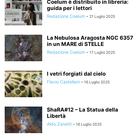
Coelum è distribuito in libreria:
guida per i lettori
Redazione Coelum
-
21 Luglio 2025
La Nebulosa Aragosta NGC 6357
in un MARE di STELLE
Redazione Coelum
-
17 Luglio 2025
I vetri forgiati dal cielo
Flavio Castellani
-
16 Luglio 2025
ShaRA#12 – La Statua della
Libertà
Aldo Zanetti
-
16 Luglio 2025