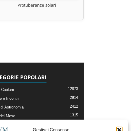
Protuberanze solari
EGORIE POPOLARI
12873
-Coelum
2914
e e Incontri
2412
di Astronomia
1315
 del Mese
365
nomia, Astrofisica e Cosmologia
Gestisci Consenso