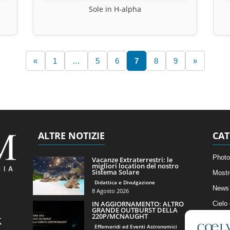
Sole in H-alpha
«
1
…
5
6
7
8
9
»
ALTRE NOTIZIE
CAT
Photo
Vacanze Extraterrestri: le
migliori location del nostro
Sistema Solare
Mostr
Didattica e Divulgazione
News 
8 Agosto 2026
IN AGGIORNAMENTO: ALTRO
Cielo
GRANDE OUTBURST DELLA
220P/MCNAUGHT
Astro
Effemeridi ed Eventi Astronomici