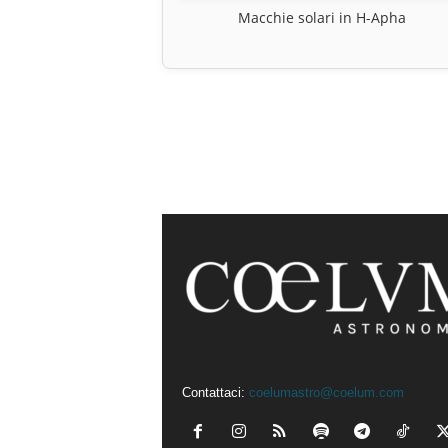
Macchie solari in H-Apha
Contattaci:
coelumastro@coelum.com