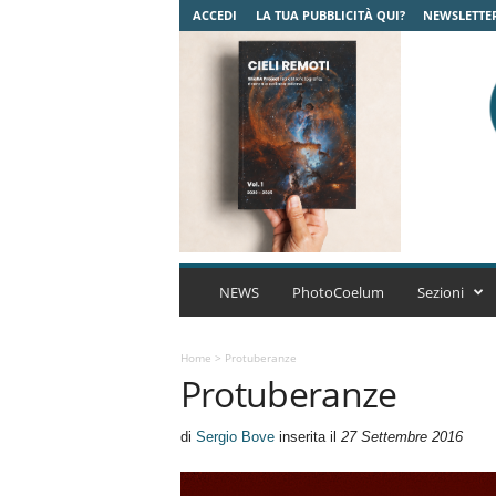
ACCEDI
LA TUA PUBBLICITÀ QUI?
NEWSLETTE
C
o
NEWS
PhotoCoelum
Sezioni
e
l
u
Home
>
Protuberanze
Protuberanze
m
A
s
di
Sergio Bove
inserita il
27 Settembre 2016
t
r
o