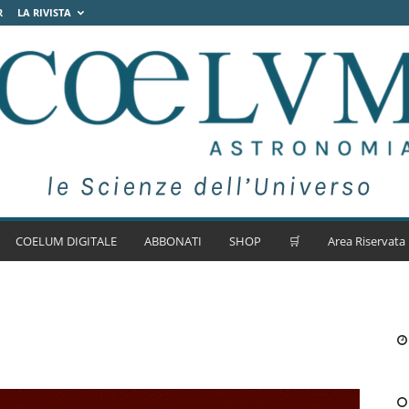
R
LA RIVISTA
COELUM DIGITALE
ABBONATI
SHOP
🛒
Area Riservata