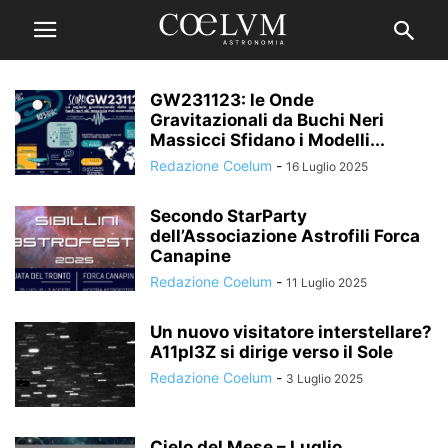
GW231123: le Onde
Gravitazionali da Buchi Neri
Massicci Sfidano i Modelli...
Redazione Coelum
-
16 Luglio 2025
Secondo StarParty
dell’Associazione Astrofili Forca
Canapine
Redazione Coelum
-
11 Luglio 2025
Un nuovo visitatore interstellare?
A11pl3Z si dirige verso il Sole
Redazione Coelum
-
3 Luglio 2025
Cielo del Mese – Luglio