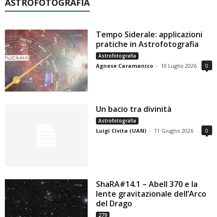
ASTROFOTOGRAFIA
Tempo Siderale: applicazioni
pratiche in Astrofotografia
Astrofotografia
Agnese Caramanico
-
10 Luglio 2026
0
Un bacio tra divinità
Astrofotografia
Luigi Civita (UAN)
-
11 Giugno 2026
0
ShaRA#14.1 – Abell 370 e la
lente gravitazionale dell’Arco
del Drago
279