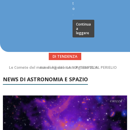
t
o
.
Continua
a
leggere
DI TENDENZA
Asteroidi del mese Agosto 2026
NEWS DI ASTRONOMIA E SPAZIO