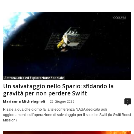
Astronautica ed Esplorazione Spaziale
Un salvataggio nello Spazio: sfidando la
gravità per non perdere Swift
Marianna Michelagnoli
-
23 Giugno 2026
0
Risale a qualche giorno fa la teleconferenza NASA dedicata agli
aggiornamenti sull'operazione di salvataggio per il satellite Swift (la Swift Boost
Mission)