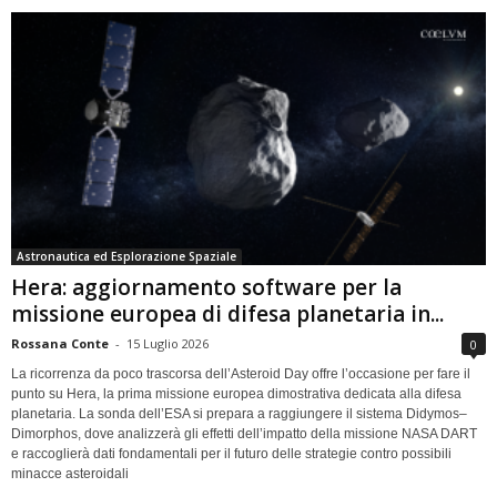
Astronautica ed Esplorazione Spaziale
Hera: aggiornamento software per la
missione europea di difesa planetaria in...
Rossana Conte
-
15 Luglio 2026
0
La ricorrenza da poco trascorsa dell’Asteroid Day offre l’occasione per fare il
punto su Hera, la prima missione europea dimostrativa dedicata alla difesa
planetaria. La sonda dell’ESA si prepara a raggiungere il sistema Didymos–
Dimorphos, dove analizzerà gli effetti dell’impatto della missione NASA DART
e raccoglierà dati fondamentali per il futuro delle strategie contro possibili
minacce asteroidali