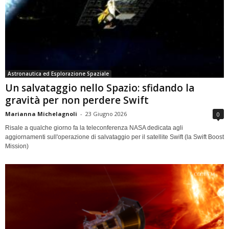
Astronautica ed Esplorazione Spaziale
Un salvataggio nello Spazio: sfidando la
gravità per non perdere Swift
Marianna Michelagnoli
-
23 Giugno 2026
0
Risale a qualche giorno fa la teleconferenza NASA dedicata agli
aggiornamenti sull'operazione di salvataggio per il satellite Swift (la Swift Boost
Mission)