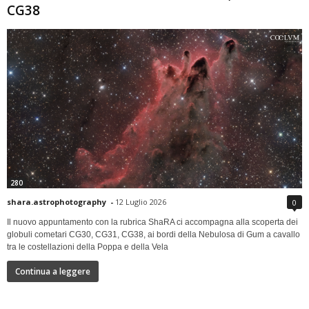
CG38
280
shara.astrophotography
-
12 Luglio 2026
0
Il nuovo appuntamento con la rubrica ShaRA ci accompagna alla scoperta dei
globuli cometari CG30, CG31, CG38, ai bordi della Nebulosa di Gum a cavallo
tra le costellazioni della Poppa e della Vela
Continua a leggere