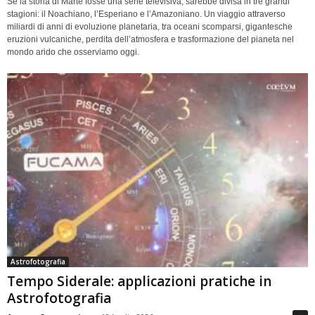
Se la storia di Marte fosse una serie televisiva, sarebbe divisa in tre grandi
stagioni: il Noachiano, l’Esperiano e l’Amazoniano. Un viaggio attraverso
miliardi di anni di evoluzione planetaria, tra oceani scomparsi, gigantesche
eruzioni vulcaniche, perdita dell’atmosfera e trasformazione del pianeta nel
mondo arido che osserviamo oggi.
Astrofotografia
Tempo Siderale: applicazioni pratiche in
Astrofotografia