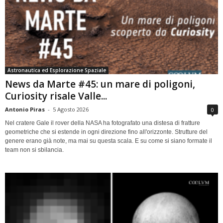
Astronautica ed Esplorazione Spaziale
News da Marte #45: un mare di poligoni,
Curiosity risale Valle...
Antonio Piras
-
5 Agosto 2026
0
Nel cratere Gale il rover della NASA ha fotografato una distesa di fratture
geometriche che si estende in ogni direzione fino all'orizzonte. Strutture del
genere erano già note, ma mai su questa scala. E su come si siano formate il
team non si sbilancia.