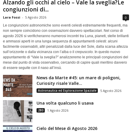
Alzando gli occhi al cielo – Vale la sveglia?Le
congiunzioni di...
Lara Fossi
-
5 Agosto 2026
0
Le congiunzioni astronomiche sono eventi celesti estremamente frequenti, ma
non sempre coincidono con osservazioni davvero spettacolari. Nel corso di
agosto 2026 si verificheranno numerosi incontri tra Luna, pianeti, stelle brillanti
e ammassi aperti in una lunga sequenza di appuntamenti celesti: alcuni
facilmente osservabili, altri penalizzati dalla luce del Sole, dalla scarsa altezza
sull’orizzonte o dalla vicinanza con l’alba o il crepuscolo. In questo nuovo
appuntamento di “Vale la sveglia?” analizzeremo le principali congiunzioni del
mese dal punto di vista osservativo, cercando di capire quali meritino davvero
di essere seguite con il naso all’insù.
News da Marte #45: un mare di poligoni,
Curiosity risale Valle...
Astronautica ed Esplorazione Spaziale
5 Agosto 2026
Una volta qualcuno li usava
280
1 Agosto 2026
Cielo del Mese di Agosto 2026