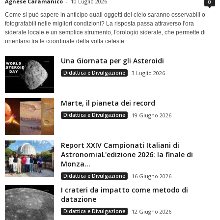
Agnese Caramanico
-
10 Luglio 2026
0
Come si può sapere in anticipo quali oggetti del cielo saranno osservabili o
fotografabili nelle migliori condizioni? La risposta passa attraverso l'ora
siderale locale e un semplice strumento, l'orologio siderale, che permette di
orientarsi tra le coordinate della volta celeste
Una Giornata per gli Asteroidi
Didattica e Divulgazione
3 Luglio 2026
Marte, il pianeta dei record
Didattica e Divulgazione
19 Giugno 2026
Report XXIV Campionati Italiani di
AstronomiaL'edizione 2026: la finale di
Monza...
Didattica e Divulgazione
16 Giugno 2026
I crateri da impatto come metodo di
datazione
Didattica e Divulgazione
12 Giugno 2026