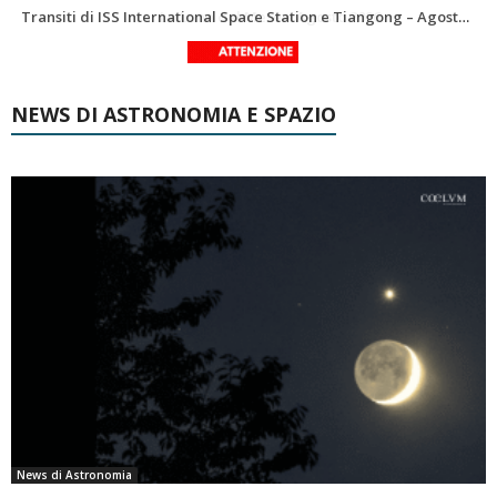
Le costellazioni di Agosto 2026: Delfino
La Luna del Mese – Agosto 2026
NEWS DI ASTRONOMIA E SPAZIO
News di Astronomia