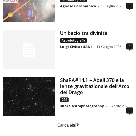
Agnese Caramanico
-
10 Luglio 2026
0
Un bacio tra divinità
Astrofotografia
Luigi Civita (UAN)
-
11 Giugno 2026
0
ShaRA#14.1 – Abell 370 e la
lente gravitazionale dell’Arco
del Drago
279
shara.astrophotography
-
9 Aprile 2026
0
Carica altri