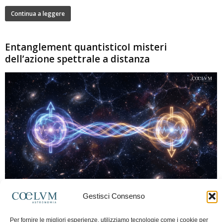
Continua a leggere
Entanglement quantisticoI misteri
dell’azione spettrale a distanza
280
Gestisci Consenso
Marco Lorrai
-
15 Giugno 2026
0
L'entanglement quantistico è uno dei fenomeni più sorprendenti della fisica
Per fornire le migliori esperienze, utilizziamo tecnologie come i cookie per
moderna: due particelle possono mostrare correlazioni che sembrano ignorare