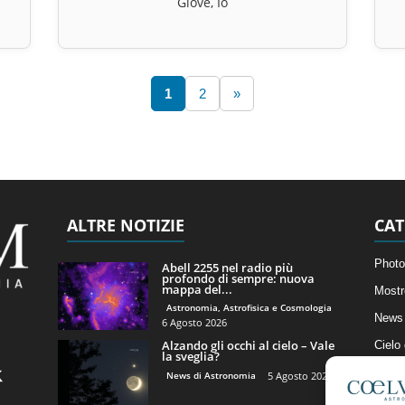
Giove, Io
1
2
»
ALTRE NOTIZIE
CAT
Photo
Abell 2255 nel radio più
profondo di sempre: nuova
mappa del...
Mostr
Astronomia, Astrofisica e Cosmologia
News 
6 Agosto 2026
Alzando gli occhi al cielo – Vale
Cielo
la sveglia?
Astro
News di Astronomia
5 Agosto 2026
Artico