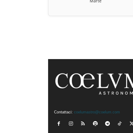
Marte
Contattaci:
coelumastro@coelum.com