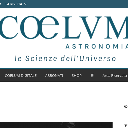
R
LA RIVISTA
COELUM DIGITALE
ABBONATI
SHOP
🛒
Area Riservata