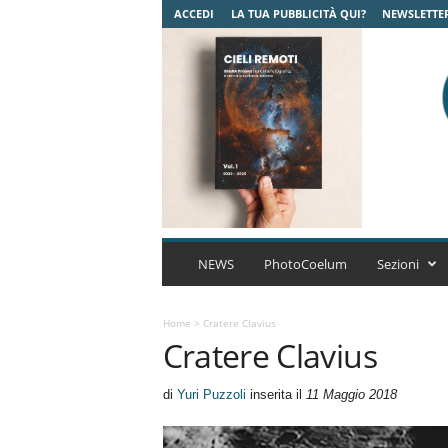
ACCEDI
LA TUA PUBBLICITÀ QUI?
NEWSLETTE
C
o
NEWS
PhotoCoelum
Sezioni
e
l
u
Home
>
Cratere Clavius
Cratere Clavius
m
A
s
di
Yuri Puzzoli
inserita il
11 Maggio 2018
t
r
o