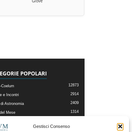
Giove
EGORIE POPOLARI
12873
-Coelum
2914
e e Incontri
2409
di Astronomia
1314
 del Mese
365
nomia, Astrofisica e Cosmologia
Gestisci Consenso
268
li e Risorse On-Line