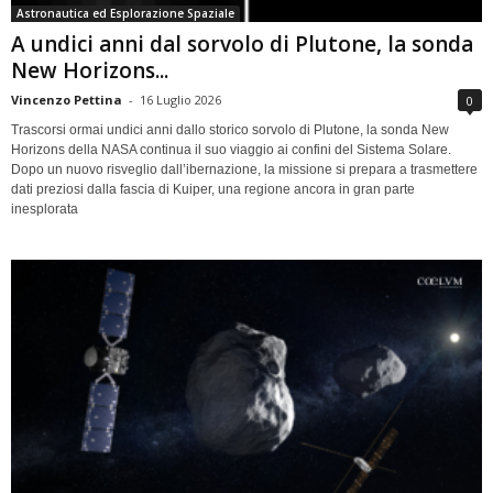
Astronautica ed Esplorazione Spaziale
A undici anni dal sorvolo di Plutone, la sonda
New Horizons...
Vincenzo Pettina
-
16 Luglio 2026
0
Trascorsi ormai undici anni dallo storico sorvolo di Plutone, la sonda New
Horizons della NASA continua il suo viaggio ai confini del Sistema Solare.
Dopo un nuovo risveglio dall’ibernazione, la missione si prepara a trasmettere
dati preziosi dalla fascia di Kuiper, una regione ancora in gran parte
inesplorata