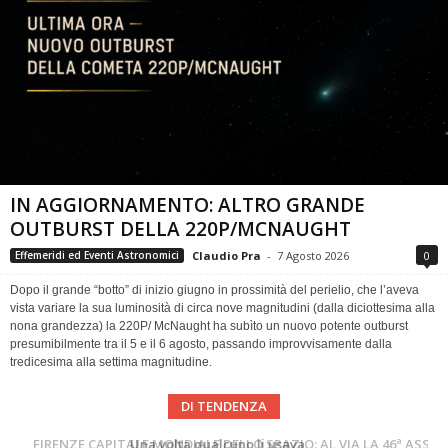
IN AGGIORNAMENTO: ALTRO GRANDE
OUTBURST DELLA 220P/MCNAUGHT
Claudio Pra
-
7 Agosto 2026
0
Effemeridi ed Eventi Astronomici
Dopo il grande “botto” di inizio giugno in prossimità del perielio, che l’aveva
vista variare la sua luminosità di circa nove magnitudini (dalla diciottesima alla
nona grandezza) la 220P/ McNaught ha subìto un nuovo potente outburst
presumibilmente tra il 5 e il 6 agosto, passando improvvisamente dalla
tredicesima alla settima magnitudine.
DI TENDENZA
Cielo del Mese di Agosto 2026
FIRENZE CAPITALE MONDIALE DELLO SPAZIO: AL VIA LA 46ª ASSEMBLEA SCIENTIFICA DEL COSPAR