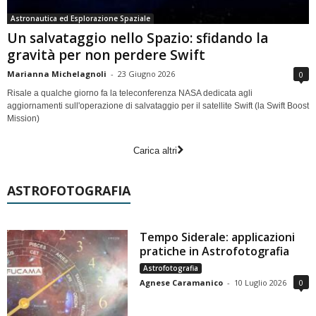
Astronautica ed Esplorazione Spaziale
Un salvataggio nello Spazio: sfidando la
gravità per non perdere Swift
Marianna Michelagnoli
-
23 Giugno 2026
0
Risale a qualche giorno fa la teleconferenza NASA dedicata agli
aggiornamenti sull'operazione di salvataggio per il satellite Swift (la Swift Boost
Mission)
Carica altri
ASTROFOTOGRAFIA
Tempo Siderale: applicazioni
pratiche in Astrofotografia
Astrofotografia
Agnese Caramanico
-
10 Luglio 2026
0