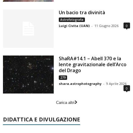
Un bacio tra divinità
Astrofotografia
Luigi Civita (UAN)
-
11 Giugno 2026
0
ShaRA#14.1 – Abell 370 e la
lente gravitazionale dell’Arco
del Drago
279
shara.astrophotography
-
9 Aprile 2026
0
Carica altri
DIDATTICA E DIVULGAZIONE