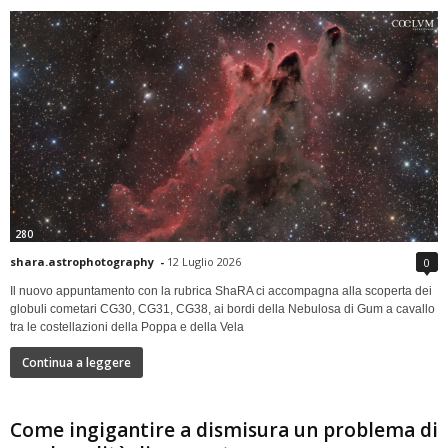
280
shara.astrophotography
-
12 Luglio 2026
0
Il nuovo appuntamento con la rubrica ShaRA ci accompagna alla scoperta dei
globuli cometari CG30, CG31, CG38, ai bordi della Nebulosa di Gum a cavallo
tra le costellazioni della Poppa e della Vela
Continua a leggere
Come ingigantire a dismisura un problema di