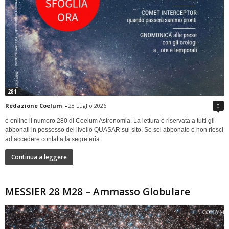
281
Redazione Coelum
-
28 Luglio 2026
0
è online il numero 280 di Coelum Astronomia. La lettura è riservata a tutti gli
abbonati in possesso del livello QUASAR sul sito. Se sei abbonato e non riesci
ad accedere contatta la segreteria.
Continua a leggere
MESSIER 28 M28 – Ammasso Globulare