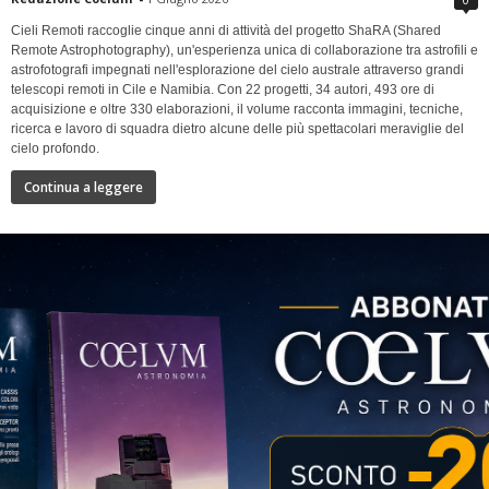
Cieli Remoti raccoglie cinque anni di attività del progetto ShaRA (Shared
Remote Astrophotography), un'esperienza unica di collaborazione tra astrofili e
astrofotografi impegnati nell'esplorazione del cielo australe attraverso grandi
telescopi remoti in Cile e Namibia. Con 22 progetti, 34 autori, 493 ore di
acquisizione e oltre 330 elaborazioni, il volume racconta immagini, tecniche,
ricerca e lavoro di squadra dietro alcune delle più spettacolari meraviglie del
cielo profondo.
Continua a leggere