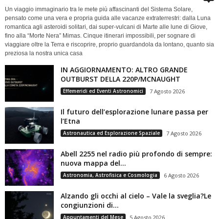
Un viaggio immaginario tra le mete più affascinanti del Sistema Solare,
pensato come una vera e propria guida alle vacanze extraterrestri: dalla Luna
romantica agli asteroidi solitari, dai super-vulcani di Marte alle lune di Giove,
fino alla “Morte Nera” Mimas. Cinque itinerari impossibili, per sognare di
viaggiare oltre la Terra e riscoprire, proprio guardandola da lontano, quanto sia
preziosa la nostra unica casa
IN AGGIORNAMENTO: ALTRO GRANDE
OUTBURST DELLA 220P/MCNAUGHT
Effemeridi ed Eventi Astronomici
7 Agosto 2026
Il futuro dell’esplorazione lunare passa per
l’Etna
Astronautica ed Esplorazione Spaziale
7 Agosto 2026
Abell 2255 nel radio più profondo di sempre:
nuova mappa del...
Astronomia, Astrofisica e Cosmologia
6 Agosto 2026
Alzando gli occhi al cielo – Vale la sveglia?Le
congiunzioni di...
Appuntamenti del Mese
5 Agosto 2026