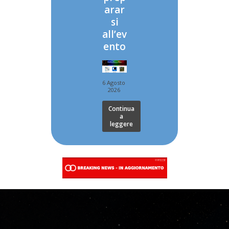
arar
si
all’ev
ento
6 Agosto
2026
Continua
a
leggere