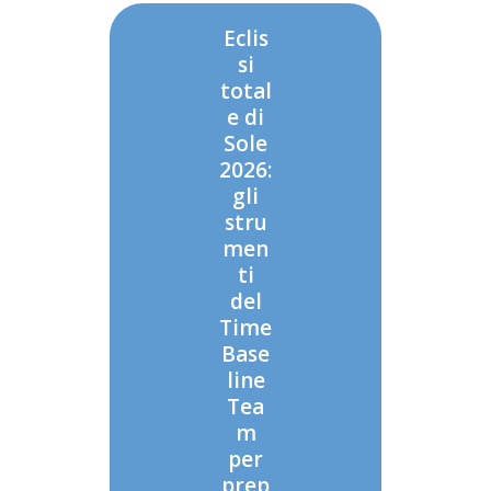
Eclis
si
total
e di
Sole
2026:
gli
stru
men
ti
del
Time
Base
line
Tea
m
per
prep