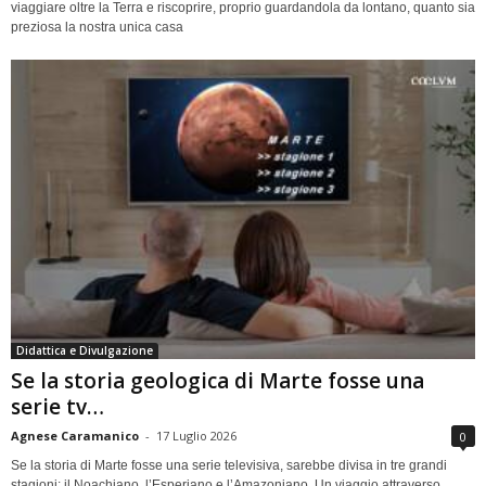
viaggiare oltre la Terra e riscoprire, proprio guardandola da lontano, quanto sia
preziosa la nostra unica casa
Didattica e Divulgazione
Se la storia geologica di Marte fosse una
serie tv…
Agnese Caramanico
-
17 Luglio 2026
0
Se la storia di Marte fosse una serie televisiva, sarebbe divisa in tre grandi
stagioni: il Noachiano, l’Esperiano e l’Amazoniano. Un viaggio attraverso