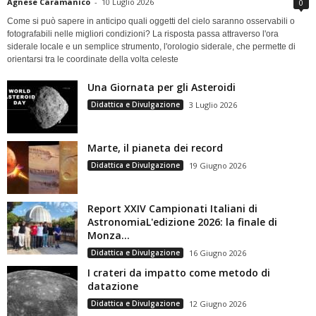
Agnese Caramanico
-
10 Luglio 2026
0
Come si può sapere in anticipo quali oggetti del cielo saranno osservabili o
fotografabili nelle migliori condizioni? La risposta passa attraverso l'ora
siderale locale e un semplice strumento, l'orologio siderale, che permette di
orientarsi tra le coordinate della volta celeste
Una Giornata per gli Asteroidi
Didattica e Divulgazione
3 Luglio 2026
Marte, il pianeta dei record
Didattica e Divulgazione
19 Giugno 2026
Report XXIV Campionati Italiani di
AstronomiaL'edizione 2026: la finale di
Monza...
Didattica e Divulgazione
16 Giugno 2026
I crateri da impatto come metodo di
datazione
Didattica e Divulgazione
12 Giugno 2026