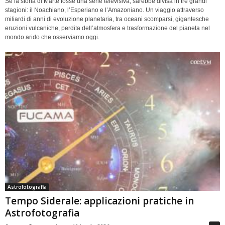
Se la storia di Marte fosse una serie televisiva, sarebbe divisa in tre grandi
stagioni: il Noachiano, l’Esperiano e l’Amazoniano. Un viaggio attraverso
miliardi di anni di evoluzione planetaria, tra oceani scomparsi, gigantesche
eruzioni vulcaniche, perdita dell’atmosfera e trasformazione del pianeta nel
mondo arido che osserviamo oggi.
Astrofotografia
Tempo Siderale: applicazioni pratiche in
Astrofotografia