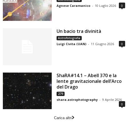
Agnese Caramanico
-
10 Luglio 2026
0
Un bacio tra divinità
Astrofotografia
Luigi Civita (UAN)
-
11 Giugno 2026
0
ShaRA#14.1 – Abell 370 e la
lente gravitazionale dell’Arco
del Drago
279
shara.astrophotography
-
9 Aprile 2026
0
Carica altri