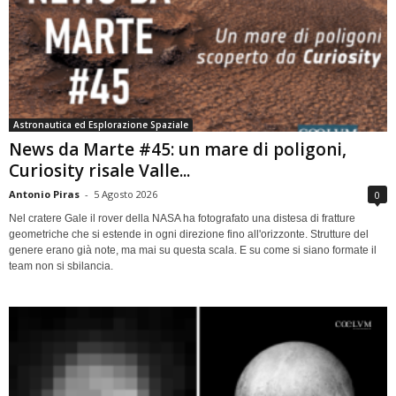
Astronautica ed Esplorazione Spaziale
News da Marte #45: un mare di poligoni,
Curiosity risale Valle...
Antonio Piras
-
5 Agosto 2026
0
Nel cratere Gale il rover della NASA ha fotografato una distesa di fratture
geometriche che si estende in ogni direzione fino all'orizzonte. Strutture del
genere erano già note, ma mai su questa scala. E su come si siano formate il
team non si sbilancia.