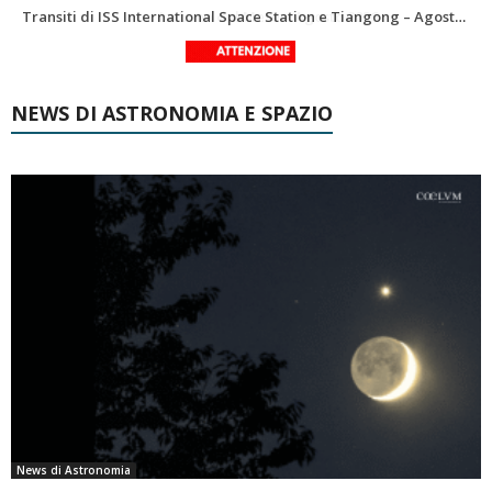
Le costellazioni di Agosto 2026: Delfino
La Luna del Mese – Agosto 2026
NEWS DI ASTRONOMIA E SPAZIO
News di Astronomia