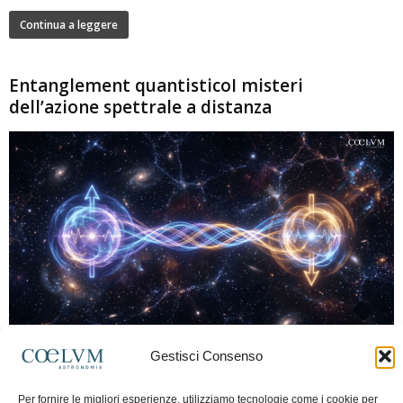
Continua a leggere
Entanglement quantisticoI misteri
dell’azione spettrale a distanza
280
Gestisci Consenso
Marco Lorrai
-
15 Giugno 2026
0
L'entanglement quantistico è uno dei fenomeni più sorprendenti della fisica
Per fornire le migliori esperienze, utilizziamo tecnologie come i cookie per
moderna: due particelle possono mostrare correlazioni che sembrano ignorare