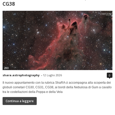
CG38
280
shara.astrophotography
-
12 Luglio 2026
0
Il nuovo appuntamento con la rubrica ShaRA ci accompagna alla scoperta dei
globuli cometari CG30, CG31, CG38, ai bordi della Nebulosa di Gum a cavallo
tra le costellazioni della Poppa e della Vela
Continua a leggere