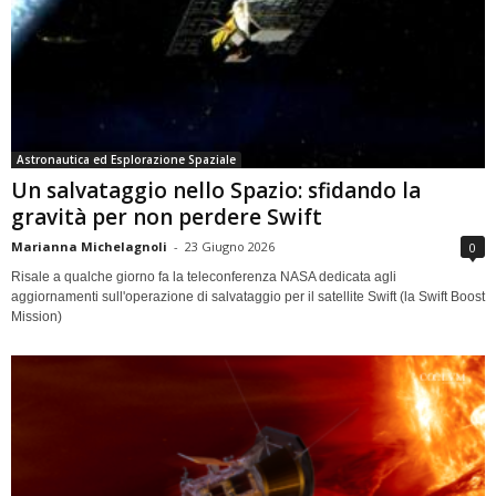
Astronautica ed Esplorazione Spaziale
Un salvataggio nello Spazio: sfidando la
gravità per non perdere Swift
Marianna Michelagnoli
-
23 Giugno 2026
0
Risale a qualche giorno fa la teleconferenza NASA dedicata agli
aggiornamenti sull'operazione di salvataggio per il satellite Swift (la Swift Boost
Mission)