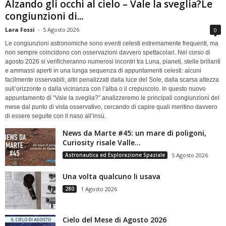
Alzando gli occhi al cielo – Vale la sveglia?Le
congiunzioni di...
Lara Fossi
-
5 Agosto 2026
0
Le congiunzioni astronomiche sono eventi celesti estremamente frequenti, ma
non sempre coincidono con osservazioni davvero spettacolari. Nel corso di
agosto 2026 si verificheranno numerosi incontri tra Luna, pianeti, stelle brillanti
e ammassi aperti in una lunga sequenza di appuntamenti celesti: alcuni
facilmente osservabili, altri penalizzati dalla luce del Sole, dalla scarsa altezza
sull’orizzonte o dalla vicinanza con l’alba o il crepuscolo. In questo nuovo
appuntamento di “Vale la sveglia?” analizzeremo le principali congiunzioni del
mese dal punto di vista osservativo, cercando di capire quali meritino davvero
di essere seguite con il naso all’insù.
News da Marte #45: un mare di poligoni,
Curiosity risale Valle...
Astronautica ed Esplorazione Spaziale
5 Agosto 2026
Una volta qualcuno li usava
280
1 Agosto 2026
Cielo del Mese di Agosto 2026