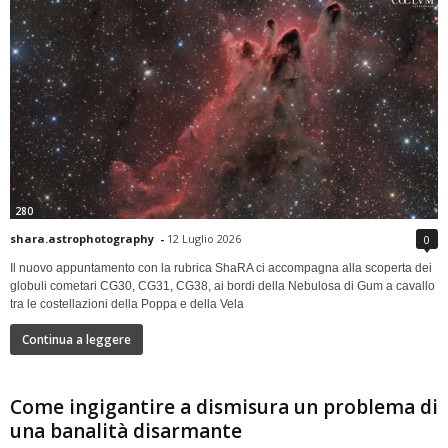
280
shara.astrophotography
-
12 Luglio 2026
0
Il nuovo appuntamento con la rubrica ShaRA ci accompagna alla scoperta dei
globuli cometari CG30, CG31, CG38, ai bordi della Nebulosa di Gum a cavallo
tra le costellazioni della Poppa e della Vela
Continua a leggere
Come ingigantire a dismisura un problema di
una banalità disarmante