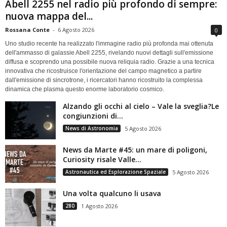
Abell 2255 nel radio più profondo di sempre:
nuova mappa del...
Rossana Conte
-
6 Agosto 2026
0
Uno studio recente ha realizzato l'immagine radio più profonda mai ottenuta
dell'ammasso di galassie Abell 2255, rivelando nuovi dettagli sull'emissione
diffusa e scoprendo una possibile nuova reliquia radio. Grazie a una tecnica
innovativa che ricostruisce l'orientazione del campo magnetico a partire
dall'emissione di sincrotrone, i ricercatori hanno ricostruito la complessa
dinamica che plasma questo enorme laboratorio cosmico.
Alzando gli occhi al cielo – Vale la sveglia?Le
congiunzioni di...
News di Astronomia
5 Agosto 2026
News da Marte #45: un mare di poligoni,
Curiosity risale Valle...
Astronautica ed Esplorazione Spaziale
5 Agosto 2026
Una volta qualcuno li usava
280
1 Agosto 2026