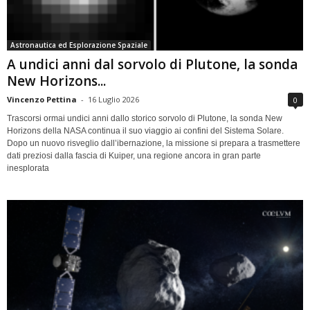
Astronautica ed Esplorazione Spaziale
A undici anni dal sorvolo di Plutone, la sonda
New Horizons...
Vincenzo Pettina
-
16 Luglio 2026
0
Trascorsi ormai undici anni dallo storico sorvolo di Plutone, la sonda New
Horizons della NASA continua il suo viaggio ai confini del Sistema Solare.
Dopo un nuovo risveglio dall’ibernazione, la missione si prepara a trasmettere
dati preziosi dalla fascia di Kuiper, una regione ancora in gran parte
inesplorata