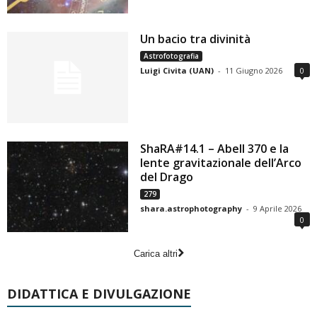
Un bacio tra divinità
Astrofotografia
Luigi Civita (UAN)
-
11 Giugno 2026
0
ShaRA#14.1 – Abell 370 e la
lente gravitazionale dell’Arco
del Drago
279
shara.astrophotography
-
9 Aprile 2026
0
Carica altri
DIDATTICA E DIVULGAZIONE