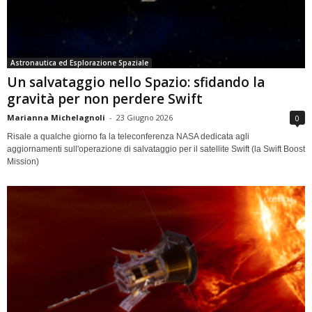
Astronautica ed Esplorazione Spaziale
Un salvataggio nello Spazio: sfidando la
gravità per non perdere Swift
Marianna Michelagnoli
-
23 Giugno 2026
0
Risale a qualche giorno fa la teleconferenza NASA dedicata agli
aggiornamenti sull'operazione di salvataggio per il satellite Swift (la Swift Boost
Mission)