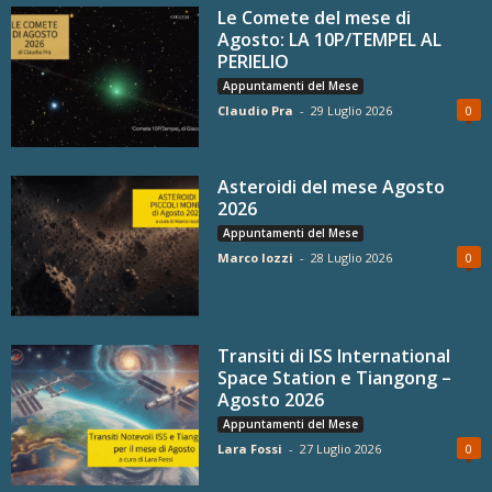
Le Comete del mese di
Agosto: LA 10P/TEMPEL AL
PERIELIO
Appuntamenti del Mese
Claudio Pra
-
29 Luglio 2026
0
Asteroidi del mese Agosto
2026
Appuntamenti del Mese
Marco Iozzi
-
28 Luglio 2026
0
Transiti di ISS International
Space Station e Tiangong –
Agosto 2026
Appuntamenti del Mese
Lara Fossi
-
27 Luglio 2026
0