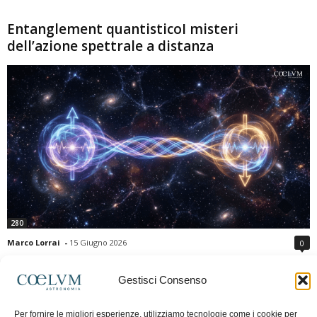
Entanglement quantisticoI misteri
dell’azione spettrale a distanza
280
Marco Lorrai
-
15 Giugno 2026
0
L'entanglement quantistico è uno dei fenomeni più sorprendenti della fisica
moderna: due particelle possono mostrare correlazioni che sembrano ignorare
Gestisci Consenso
la distanza che le separa. Gli esperimenti e i teoremi di Bell hanno escluso le
semplici spiegazioni basate su "variabili nascoste" locali, confermando le
Per fornire le migliori esperienze, utilizziamo tecnologie come i cookie per
previsioni della meccanica quantistica. Nonostante ciò, l'entanglement non