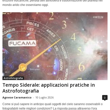
eruzioni vulcaniche, perdita dell’atmosfera e trasformazione del pianeta nel
mondo arido che osserviamo oggi.
Astrofotografia
Tempo Siderale: applicazioni pratiche in
Astrofotografia
Agnese Caramanico
-
10 Luglio 2026
0
Come si può sapere in anticipo quali oggetti del cielo saranno osservabili o
fotografabili nelle migliori condizioni? La risposta passa attraverso l'ora