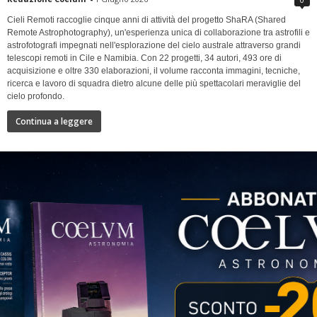
Cieli Remoti raccoglie cinque anni di attività del progetto ShaRA (Shared
Remote Astrophotography), un'esperienza unica di collaborazione tra astrofili e
astrofotografi impegnati nell'esplorazione del cielo australe attraverso grandi
telescopi remoti in Cile e Namibia. Con 22 progetti, 34 autori, 493 ore di
acquisizione e oltre 330 elaborazioni, il volume racconta immagini, tecniche,
ricerca e lavoro di squadra dietro alcune delle più spettacolari meraviglie del
cielo profondo.
Continua a leggere