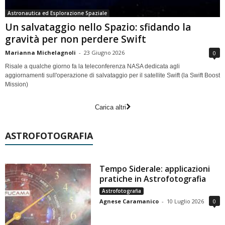
Astronautica ed Esplorazione Spaziale
Un salvataggio nello Spazio: sfidando la
gravità per non perdere Swift
Marianna Michelagnoli
-
23 Giugno 2026
0
Risale a qualche giorno fa la teleconferenza NASA dedicata agli
aggiornamenti sull'operazione di salvataggio per il satellite Swift (la Swift Boost
Mission)
Carica altri
ASTROFOTOGRAFIA
Tempo Siderale: applicazioni
pratiche in Astrofotografia
Astrofotografia
Agnese Caramanico
-
10 Luglio 2026
0