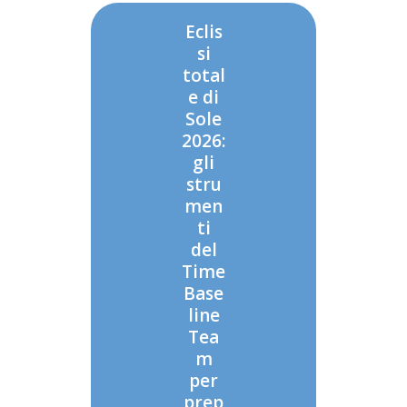
Eclis
si
total
e di
Sole
2026:
gli
stru
men
ti
del
Time
Base
line
Tea
m
per
prep