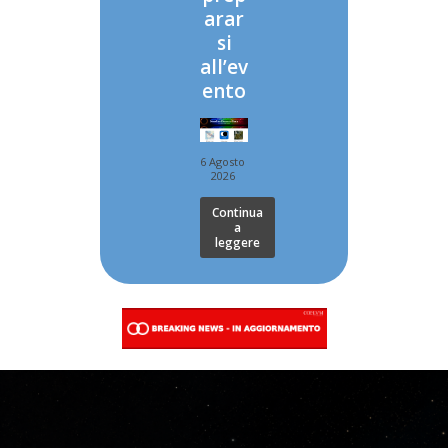
arar
si
all’ev
ento
6 Agosto
2026
Continua
a
leggere