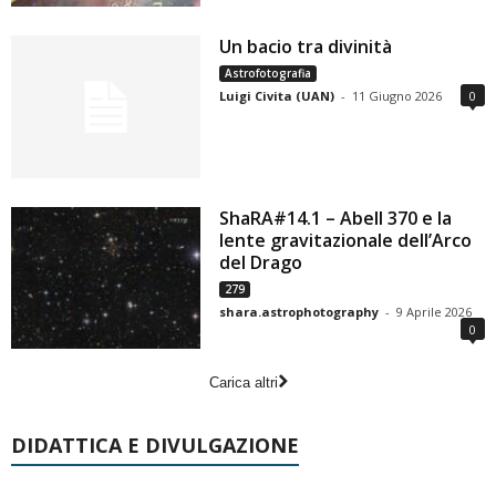
Un bacio tra divinità
Astrofotografia
Luigi Civita (UAN)
-
11 Giugno 2026
0
ShaRA#14.1 – Abell 370 e la
lente gravitazionale dell’Arco
del Drago
279
shara.astrophotography
-
9 Aprile 2026
0
Carica altri
DIDATTICA E DIVULGAZIONE