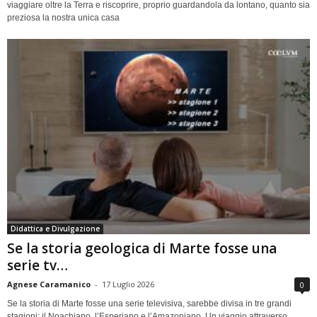
viaggiare oltre la Terra e riscoprire, proprio guardandola da lontano, quanto sia
preziosa la nostra unica casa
Didattica e Divulgazione
Se la storia geologica di Marte fosse una
serie tv…
Agnese Caramanico
-
17 Luglio 2026
0
Se la storia di Marte fosse una serie televisiva, sarebbe divisa in tre grandi
stagioni: il Noachiano, l’Esperiano e l’Amazoniano. Un viaggio attraverso