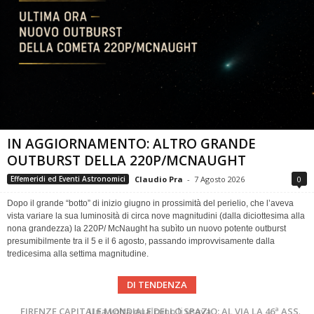
IN AGGIORNAMENTO: ALTRO GRANDE
OUTBURST DELLA 220P/MCNAUGHT
Claudio Pra
-
7 Agosto 2026
0
Effemeridi ed Eventi Astronomici
Dopo il grande “botto” di inizio giugno in prossimità del perielio, che l’aveva
vista variare la sua luminosità di circa nove magnitudini (dalla diciottesima alla
nona grandezza) la 220P/ McNaught ha subìto un nuovo potente outburst
presumibilmente tra il 5 e il 6 agosto, passando improvvisamente dalla
tredicesima alla settima magnitudine.
DI TENDENZA
Cielo del Mese di Agosto 2026
FIRENZE CAPITALE MONDIALE DELLO SPAZIO: AL VIA LA 46ª ASSEMBLEA SCIENTIFICA DEL COSPAR