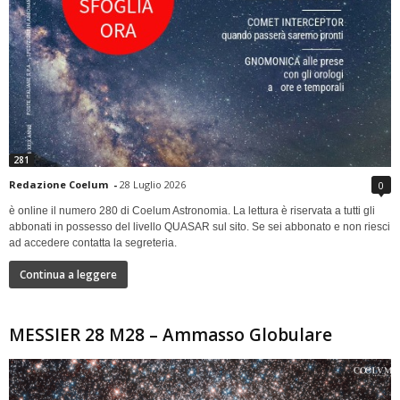
281
Redazione Coelum
-
28 Luglio 2026
0
è online il numero 280 di Coelum Astronomia. La lettura è riservata a tutti gli
abbonati in possesso del livello QUASAR sul sito. Se sei abbonato e non riesci
ad accedere contatta la segreteria.
Continua a leggere
MESSIER 28 M28 – Ammasso Globulare