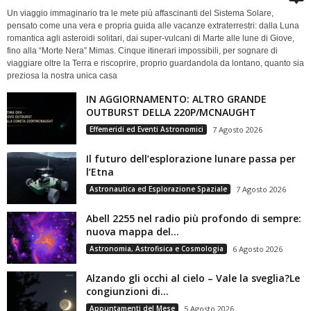
Un viaggio immaginario tra le mete più affascinanti del Sistema Solare,
pensato come una vera e propria guida alle vacanze extraterrestri: dalla Luna
romantica agli asteroidi solitari, dai super-vulcani di Marte alle lune di Giove,
fino alla “Morte Nera” Mimas. Cinque itinerari impossibili, per sognare di
viaggiare oltre la Terra e riscoprire, proprio guardandola da lontano, quanto sia
preziosa la nostra unica casa
IN AGGIORNAMENTO: ALTRO GRANDE
OUTBURST DELLA 220P/MCNAUGHT
Effemeridi ed Eventi Astronomici
7 Agosto 2026
Il futuro dell’esplorazione lunare passa per
l’Etna
Astronautica ed Esplorazione Spaziale
7 Agosto 2026
Abell 2255 nel radio più profondo di sempre:
nuova mappa del...
Astronomia, Astrofisica e Cosmologia
6 Agosto 2026
Alzando gli occhi al cielo – Vale la sveglia?Le
congiunzioni di...
Appuntamenti del Mese
5 Agosto 2026