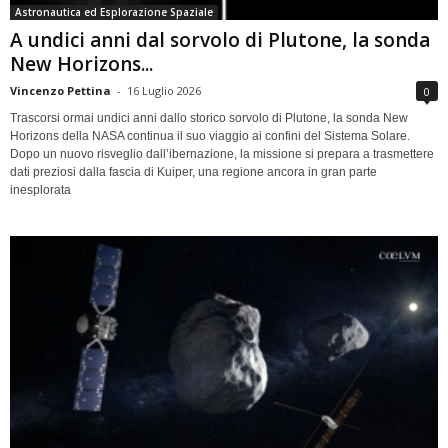
Astronautica ed Esplorazione Spaziale
A undici anni dal sorvolo di Plutone, la sonda
New Horizons...
Vincenzo Pettina
-
16 Luglio 2026
0
Trascorsi ormai undici anni dallo storico sorvolo di Plutone, la sonda New
Horizons della NASA continua il suo viaggio ai confini del Sistema Solare.
Dopo un nuovo risveglio dall’ibernazione, la missione si prepara a trasmettere
dati preziosi dalla fascia di Kuiper, una regione ancora in gran parte
inesplorata