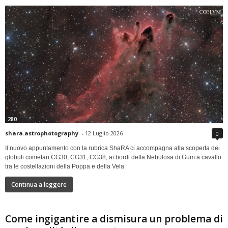
280
shara.astrophotography
-
12 Luglio 2026
0
Il nuovo appuntamento con la rubrica ShaRA ci accompagna alla scoperta dei
globuli cometari CG30, CG31, CG38, ai bordi della Nebulosa di Gum a cavallo
tra le costellazioni della Poppa e della Vela
Continua a leggere
Come ingigantire a dismisura un problema di