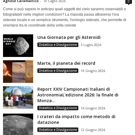
Agnese Caramanico
-
10 Luglio 2026
0
Come si può sapere in anticipo quali oggetti del cielo saranno osservabili o
fotografabili nelle migliori condizioni? La risposta passa attraverso l'ora
siderale locale e un semplice strumento, l'orologio siderale, che permette di
orientarsi tra le coordinate della volta celeste
Una Giornata per gli Asteroidi
Didattica e Divulgazione
3 Luglio 2026
Marte, il pianeta dei record
Didattica e Divulgazione
19 Giugno 2026
Report XXIV Campionati Italiani di
AstronomiaL'edizione 2026: la finale di
Monza...
Didattica e Divulgazione
16 Giugno 2026
I crateri da impatto come metodo di
datazione
Didattica e Divulgazione
12 Giugno 2026