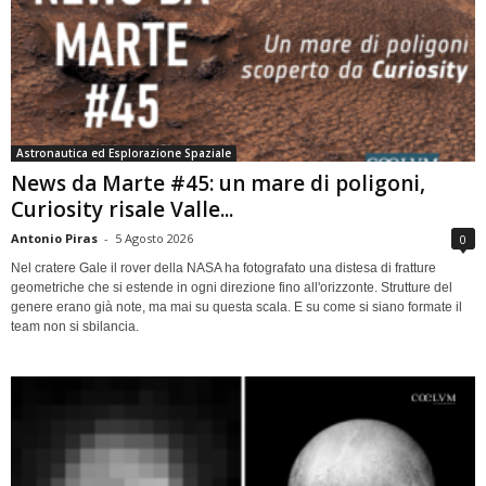
Astronautica ed Esplorazione Spaziale
News da Marte #45: un mare di poligoni,
Curiosity risale Valle...
Antonio Piras
-
5 Agosto 2026
0
Nel cratere Gale il rover della NASA ha fotografato una distesa di fratture
geometriche che si estende in ogni direzione fino all'orizzonte. Strutture del
genere erano già note, ma mai su questa scala. E su come si siano formate il
team non si sbilancia.