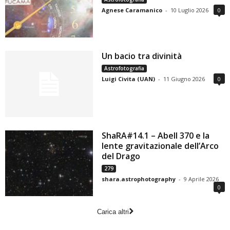
Agnese Caramanico
-
10 Luglio 2026
0
Un bacio tra divinità
Astrofotografia
Luigi Civita (UAN)
-
11 Giugno 2026
0
ShaRA#14.1 – Abell 370 e la
lente gravitazionale dell’Arco
del Drago
279
shara.astrophotography
-
9 Aprile 2026
0
Carica altri