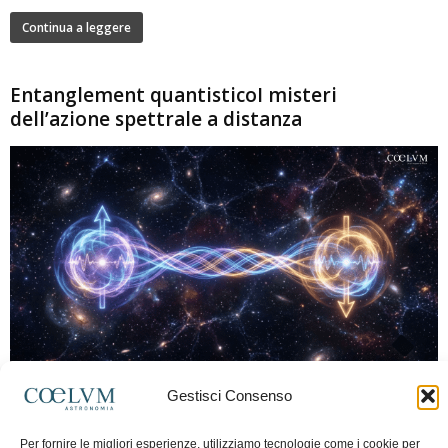
Continua a leggere
Entanglement quantisticoI misteri
dell’azione spettrale a distanza
280
Gestisci Consenso
Marco Lorrai
-
15 Giugno 2026
0
L'entanglement quantistico è uno dei fenomeni più sorprendenti della fisica
Per fornire le migliori esperienze, utilizziamo tecnologie come i cookie per
moderna: due particelle possono mostrare correlazioni che sembrano ignorare