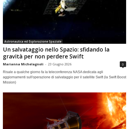
Astronautica ed Esplorazione Spaziale
Un salvataggio nello Spazio: sfidando la
gravità per non perdere Swift
Marianna Michelagnoli
-
23 Giugno 2026
0
Risale a qualche giorno fa la teleconferenza NASA dedicata agli
aggiornamenti sull'operazione di salvataggio per il satellite Swift (la Swift Boost
Mission)