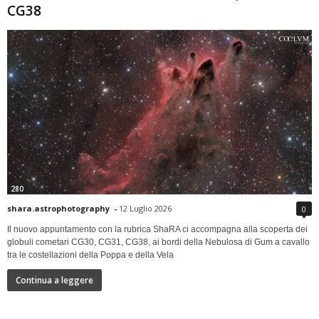
CG38
280
shara.astrophotography
-
12 Luglio 2026
0
Il nuovo appuntamento con la rubrica ShaRA ci accompagna alla scoperta dei
globuli cometari CG30, CG31, CG38, ai bordi della Nebulosa di Gum a cavallo
tra le costellazioni della Poppa e della Vela
Continua a leggere