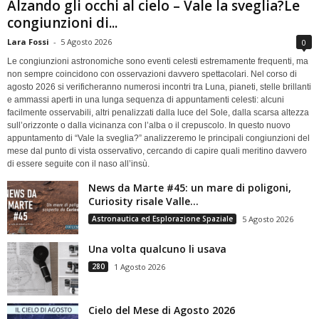
Alzando gli occhi al cielo – Vale la sveglia?Le
congiunzioni di...
Lara Fossi
-
5 Agosto 2026
0
Le congiunzioni astronomiche sono eventi celesti estremamente frequenti, ma
non sempre coincidono con osservazioni davvero spettacolari. Nel corso di
agosto 2026 si verificheranno numerosi incontri tra Luna, pianeti, stelle brillanti
e ammassi aperti in una lunga sequenza di appuntamenti celesti: alcuni
facilmente osservabili, altri penalizzati dalla luce del Sole, dalla scarsa altezza
sull’orizzonte o dalla vicinanza con l’alba o il crepuscolo. In questo nuovo
appuntamento di “Vale la sveglia?” analizzeremo le principali congiunzioni del
mese dal punto di vista osservativo, cercando di capire quali meritino davvero
di essere seguite con il naso all’insù.
News da Marte #45: un mare di poligoni,
Curiosity risale Valle...
Astronautica ed Esplorazione Spaziale
5 Agosto 2026
Una volta qualcuno li usava
280
1 Agosto 2026
Cielo del Mese di Agosto 2026