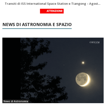
Le costellazioni di Agosto 2026: Delfino
La Luna del Mese – Agosto 2026
NEWS DI ASTRONOMIA E SPAZIO
News di Astronomia