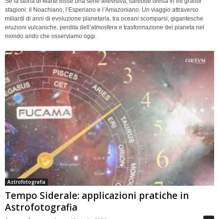
Se la storia di Marte fosse una serie televisiva, sarebbe divisa in tre grandi
stagioni: il Noachiano, l’Esperiano e l’Amazoniano. Un viaggio attraverso
miliardi di anni di evoluzione planetaria, tra oceani scomparsi, gigantesche
eruzioni vulcaniche, perdita dell’atmosfera e trasformazione del pianeta nel
mondo arido che osserviamo oggi.
Astrofotografia
Tempo Siderale: applicazioni pratiche in
Astrofotografia