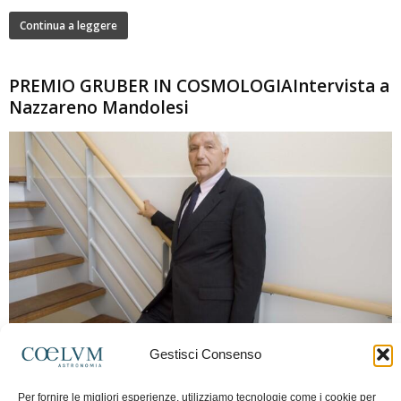
Continua a leggere
PREMIO GRUBER IN COSMOLOGIAIntervista a
Nazzareno Mandolesi
280
Gestisci Consenso
Frida Paolella
-
16 Giugno 2026
0
Intervista al professor Nazzareno Mandolesi, tra i protagonisti della cosmologia
Per fornire le migliori esperienze, utilizziamo tecnologie come i cookie per
spaziale europea e della missione Planck. Il dialogo ripercorre i principali