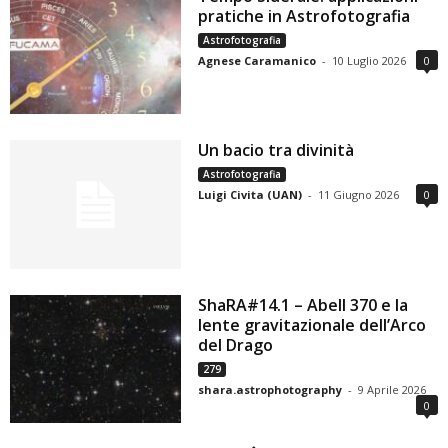
pratiche in Astrofotografia
Astrofotografia
Agnese Caramanico
-
10 Luglio 2026
0
Un bacio tra divinità
Astrofotografia
Luigi Civita (UAN)
-
11 Giugno 2026
0
ShaRA#14.1 – Abell 370 e la
lente gravitazionale dell’Arco
del Drago
279
shara.astrophotography
-
9 Aprile 2026
0