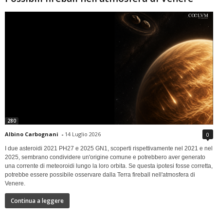
280
Albino Carbognani
-
14 Luglio 2026
0
I due asteroidi 2021 PH27 e 2025 GN1, scoperti rispettivamente nel 2021 e nel
2025, sembrano condividere un'origine comune e potrebbero aver generato
una corrente di meteoroidi lungo la loro orbita. Se questa ipotesi fosse corretta,
potrebbe essere possibile osservare dalla Terra fireball nell'atmosfera di
Venere.
Continua a leggere