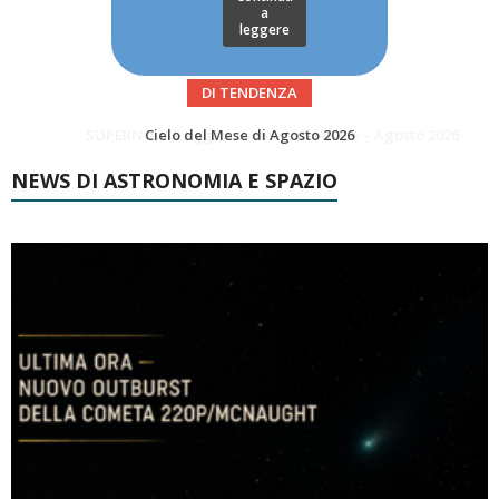
a
leggere
DI TENDENZA
SUPERNOVAE aggiornamenti del mese – Agosto 2026
Le Comete del mese di Agosto: LA 10P/TEMPEL AL PERIELIO
NEWS DI ASTRONOMIA E SPAZIO