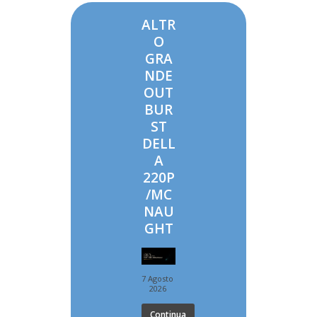
ALTR
O
GRA
NDE
OUT
BUR
ST
DELL
A
220P
/MC
NAU
GHT
7 Agosto
2026
Continua