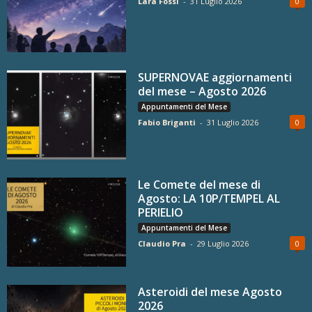
Lara Fossi
-
31 Luglio 2026
0
SUPERNOVAE aggiornamenti
del mese – Agosto 2026
Appuntamenti del Mese
Fabio Briganti
-
31 Luglio 2026
0
Le Comete del mese di
Agosto: LA 10P/TEMPEL AL
PERIELIO
Appuntamenti del Mese
Claudio Pra
-
29 Luglio 2026
0
Asteroidi del mese Agosto
2026