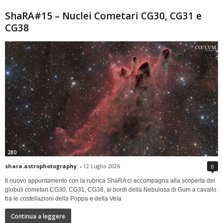
ShaRA#15 – Nuclei Cometari CG30, CG31 e
CG38
280
shara.astrophotography
-
12 Luglio 2026
0
Il nuovo appuntamento con la rubrica ShaRA ci accompagna alla scoperta dei
globuli cometari CG30, CG31, CG38, ai bordi della Nebulosa di Gum a cavallo
tra le costellazioni della Poppa e della Vela
Continua a leggere