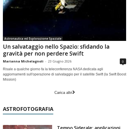
Astronautica ed Esplorazione Spaziale
Un salvataggio nello Spazio: sfidando la
gravità per non perdere Swift
Marianna Michelagnoli
-
23 Giugno 2026
0
Risale a qualche giorno fa la teleconferenza NASA dedicata agli
aggiornamenti sull'operazione di salvataggio per il satellite Swift (la Swift Boost
Mission)
Carica altri
ASTROFOTOGRAFIA
Tempo Siderale: applicazioni