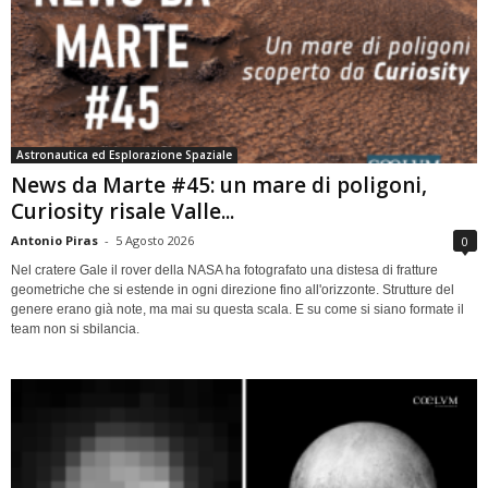
Astronautica ed Esplorazione Spaziale
News da Marte #45: un mare di poligoni,
Curiosity risale Valle...
Antonio Piras
-
5 Agosto 2026
0
Nel cratere Gale il rover della NASA ha fotografato una distesa di fratture
geometriche che si estende in ogni direzione fino all'orizzonte. Strutture del
genere erano già note, ma mai su questa scala. E su come si siano formate il
team non si sbilancia.