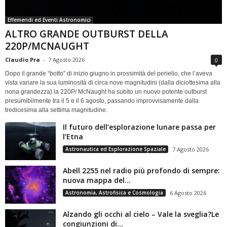
Effemeridi ed Eventi Astronomici
ALTRO GRANDE OUTBURST DELLA
220P/MCNAUGHT
Claudio Pra
-
7 Agosto 2026
0
Dopo il grande “botto” di inizio giugno in prossimità del perielio, che l’aveva
vista variare la sua luminosità di circa nove magnitudini (dalla diciottesima alla
nona grandezza) la 220P/ McNaught ha subìto un nuovo potente outburst
presumibilmente tra il 5 e il 6 agosto, passando improvvisamente dalla
tredicesima alla settima magnitudine.
Il futuro dell’esplorazione lunare passa per
l’Etna
Astronautica ed Esplorazione Spaziale
7 Agosto 2026
Abell 2255 nel radio più profondo di sempre:
nuova mappa del...
Astronomia, Astrofisica e Cosmologia
6 Agosto 2026
Alzando gli occhi al cielo – Vale la sveglia?Le
congiunzioni di...