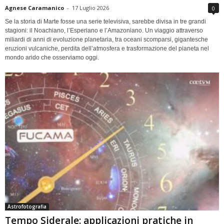
Agnese Caramanico
-
17 Luglio 2026
0
Se la storia di Marte fosse una serie televisiva, sarebbe divisa in tre grandi
stagioni: il Noachiano, l’Esperiano e l’Amazoniano. Un viaggio attraverso
miliardi di anni di evoluzione planetaria, tra oceani scomparsi, gigantesche
eruzioni vulcaniche, perdita dell’atmosfera e trasformazione del pianeta nel
mondo arido che osserviamo oggi.
Astrofotografia
Tempo Siderale: applicazioni pratiche in