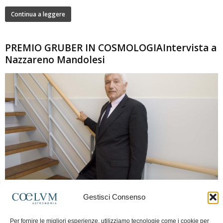
Continua a leggere
PREMIO GRUBER IN COSMOLOGIAIntervista a
Nazzareno Mandolesi
280
Gestisci Consenso
Frida Paolella
-
16 Giugno 2026
0
Intervista al professor Nazzareno Mandolesi, tra i protagonisti della cosmologia
Per fornire le migliori esperienze, utilizziamo tecnologie come i cookie per
spaziale europea e della missione Planck. Il dialogo ripercorre i principali