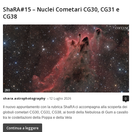
ShaRA#15 – Nuclei Cometari CG30, CG31 e
CG38
280
shara.astrophotography
-
12 Luglio 2026
0
Il nuovo appuntamento con la rubrica ShaRA ci accompagna alla scoperta dei
globuli cometari CG30, CG31, CG38, ai bordi della Nebulosa di Gum a cavallo
tra le costellazioni della Poppa e della Vela
Continua a leggere