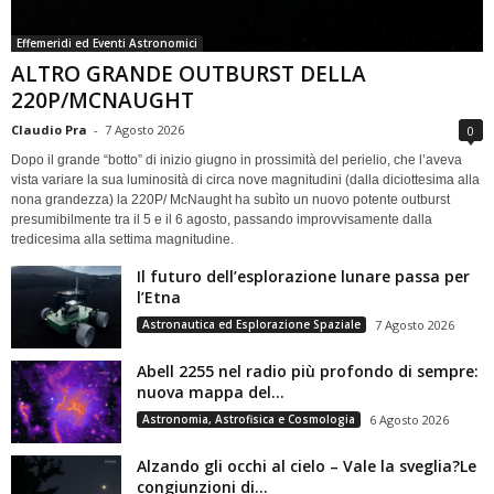
Effemeridi ed Eventi Astronomici
ALTRO GRANDE OUTBURST DELLA
220P/MCNAUGHT
Claudio Pra
-
7 Agosto 2026
0
Dopo il grande “botto” di inizio giugno in prossimità del perielio, che l’aveva
vista variare la sua luminosità di circa nove magnitudini (dalla diciottesima alla
nona grandezza) la 220P/ McNaught ha subìto un nuovo potente outburst
presumibilmente tra il 5 e il 6 agosto, passando improvvisamente dalla
tredicesima alla settima magnitudine.
Il futuro dell’esplorazione lunare passa per
l’Etna
Astronautica ed Esplorazione Spaziale
7 Agosto 2026
Abell 2255 nel radio più profondo di sempre:
nuova mappa del...
Astronomia, Astrofisica e Cosmologia
6 Agosto 2026
Alzando gli occhi al cielo – Vale la sveglia?Le
congiunzioni di...