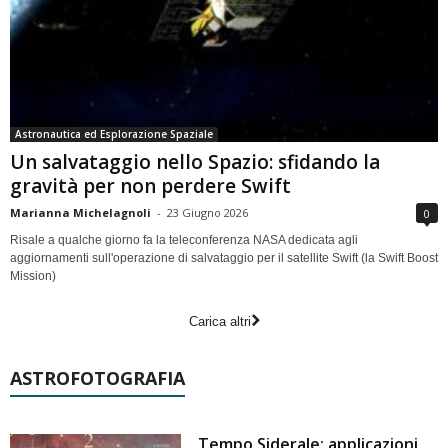
Astronautica ed Esplorazione Spaziale
Un salvataggio nello Spazio: sfidando la
gravità per non perdere Swift
Marianna Michelagnoli
-
23 Giugno 2026
0
Risale a qualche giorno fa la teleconferenza NASA dedicata agli
aggiornamenti sull'operazione di salvataggio per il satellite Swift (la Swift Boost
Mission)
Carica altri
ASTROFOTOGRAFIA
Tempo Siderale: applicazioni