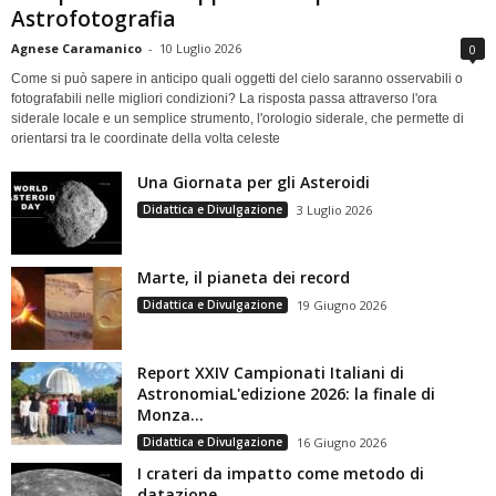
Astrofotografia
Agnese Caramanico
-
10 Luglio 2026
0
Come si può sapere in anticipo quali oggetti del cielo saranno osservabili o
fotografabili nelle migliori condizioni? La risposta passa attraverso l'ora
siderale locale e un semplice strumento, l'orologio siderale, che permette di
orientarsi tra le coordinate della volta celeste
Una Giornata per gli Asteroidi
Didattica e Divulgazione
3 Luglio 2026
Marte, il pianeta dei record
Didattica e Divulgazione
19 Giugno 2026
Report XXIV Campionati Italiani di
AstronomiaL'edizione 2026: la finale di
Monza...
Didattica e Divulgazione
16 Giugno 2026
I crateri da impatto come metodo di
datazione