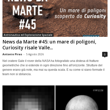
Astronautica ed Esplorazione Spaziale
News da Marte #45: un mare di poligoni,
Curiosity risale Valle...
Antonio Piras
-
5 Agosto 2026
0
Nel cratere Gale il rover della NASA ha fotografato una distesa di fratture
geometriche che si estende in ogni direzione fino all'orizzonte. Strutture del
genere erano già note, ma mai su questa scala. E su come si siano formate il
team non si sbilancia.