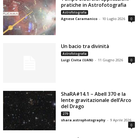
pratiche in Astrofotografia
Astrofotografia
Agnese Caramanico
-
10 Luglio 2026
0
Un bacio tra divinità
Astrofotografia
Luigi Civita (UAN)
-
11 Giugno 2026
0
ShaRA#14.1 – Abell 370 e la
lente gravitazionale dell’Arco
del Drago
279
shara.astrophotography
-
9 Aprile 2026
0