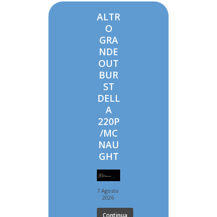
ALTR
O
GRA
NDE
OUT
BUR
ST
DELL
A
220P
/MC
NAU
GHT
7 Agosto
2026
Continua