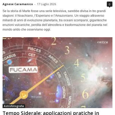
Agnese Caramanico
-
17 Luglio 2026
0
Se la storia di Marte fosse una serie televisiva, sarebbe divisa in tre grandi
stagioni: il Noachiano, l’Esperiano e l’Amazoniano. Un viaggio attraverso
miliardi di anni di evoluzione planetaria, tra oceani scomparsi, gigantesche
eruzioni vulcaniche, perdita dell’atmosfera e trasformazione del pianeta nel
mondo arido che osserviamo oggi.
Astrofotografia
Tempo Siderale: applicazioni pratiche in