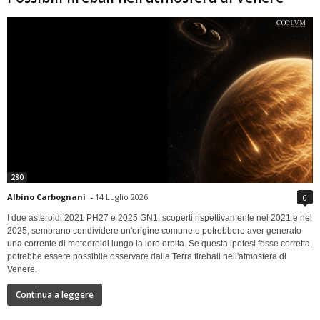
280
Albino Carbognani
-
14 Luglio 2026
0
I due asteroidi 2021 PH27 e 2025 GN1, scoperti rispettivamente nel 2021 e nel
2025, sembrano condividere un'origine comune e potrebbero aver generato
una corrente di meteoroidi lungo la loro orbita. Se questa ipotesi fosse corretta,
potrebbe essere possibile osservare dalla Terra fireball nell'atmosfera di
Venere.
Continua a leggere