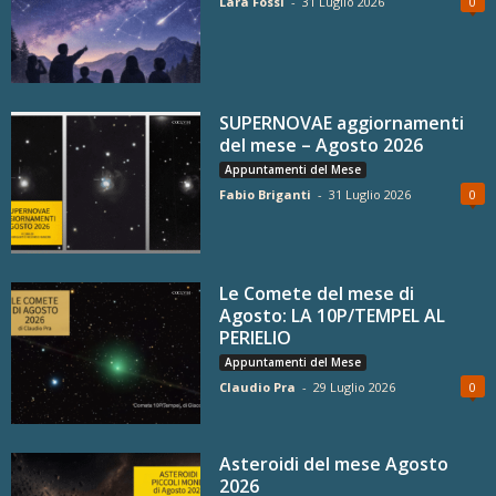
Lara Fossi
-
31 Luglio 2026
0
SUPERNOVAE aggiornamenti
del mese – Agosto 2026
Appuntamenti del Mese
Fabio Briganti
-
31 Luglio 2026
0
Le Comete del mese di
Agosto: LA 10P/TEMPEL AL
PERIELIO
Appuntamenti del Mese
Claudio Pra
-
29 Luglio 2026
0
Asteroidi del mese Agosto
2026