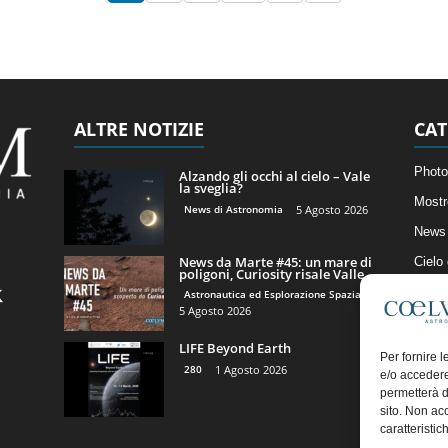
ALTRE NOTIZIE
CAT
Photo
Alzando gli occhi al cielo – Vale
la sveglia?
Mostr
News di Astronomia
5 Agosto 2026
News 
News da Marte #45: un mare di
Cielo
poligoni, Curiosity risale Valle...
Astro
Astronautica ed Esplorazione Spaziale
5 Agosto 2026
Artico
LIFE Beyond Earth
Il Bl
Per fornire 
280
1 Agosto 2026
e/o accedere
permetterà d
sito. Non ac
caratteristic