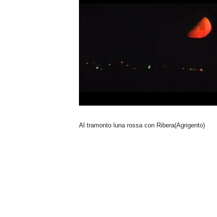
n
o
m
i
a
Al tramonto luna rossa con Ribera(Agrigento)