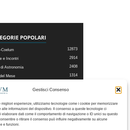
EGORIE POPOLARI
12873
-Coelum
2914
e e Incontri
2408
di Astronomia
1314
 del Mese
364
nomia, Astrofisica e Cosmologia
Gestisci Consenso
268
li e Risorse On-Line
192
og della Redazione
le migliori esperienze, utilizziamo tecnologie come i cookie per memorizzare
 alle informazioni del dispositivo. Il consenso a queste tecnologie ci
i elaborare dati come il comportamento di navigazione o ID unici su questo
consentire o ritirare il consenso può influire negativamente su alcune
he e funzioni.