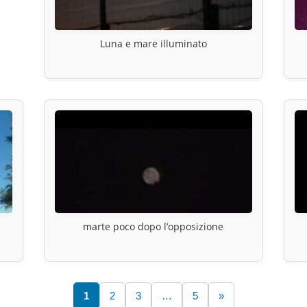
Luna e mare illuminato
marte poco dopo l’opposizione
1
2
3
…
5
»