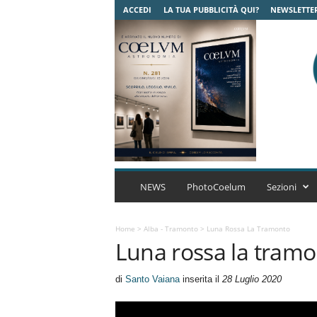
ACCEDI
LA TUA PUBBLICITÀ QUI?
NEWSLETTE
C
o
NEWS
PhotoCoelum
Sezioni
e
l
u
Home
>
Alba - Tramonto
>
Luna Rossa La Tramonto
Luna rossa la tram
m
A
s
di
Santo Vaiana
inserita il
28 Luglio 2020
t
r
o