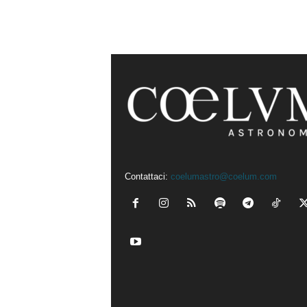
Contattaci:
coelumastro@coelum.com