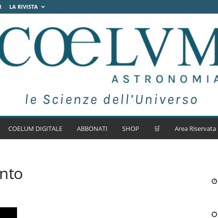
R
LA RIVISTA
COELUM DIGITALE
ABBONATI
SHOP
🛒
Area Riservata
onto