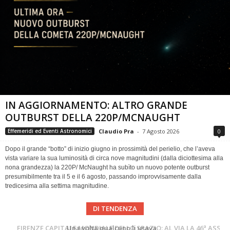
IN AGGIORNAMENTO: ALTRO GRANDE
OUTBURST DELLA 220P/MCNAUGHT
Claudio Pra
-
7 Agosto 2026
0
Effemeridi ed Eventi Astronomici
Dopo il grande “botto” di inizio giugno in prossimità del perielio, che l’aveva
vista variare la sua luminosità di circa nove magnitudini (dalla diciottesima alla
nona grandezza) la 220P/ McNaught ha subìto un nuovo potente outburst
presumibilmente tra il 5 e il 6 agosto, passando improvvisamente dalla
tredicesima alla settima magnitudine.
DI TENDENZA
Cielo del Mese di Agosto 2026
FIRENZE CAPITALE MONDIALE DELLO SPAZIO: AL VIA LA 46ª ASSEMBLEA SCIENTIFICA DEL COSPAR