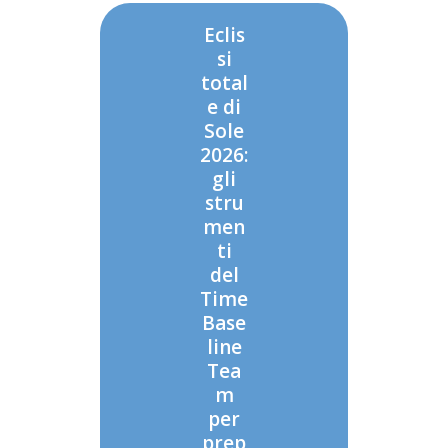
Eclis
si
total
e di
Sole
2026:
gli
stru
men
ti
del
Time
Base
line
Tea
m
per
prep