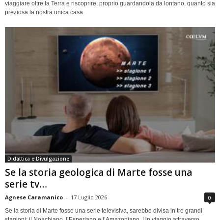
viaggiare oltre la Terra e riscoprire, proprio guardandola da lontano, quanto sia
preziosa la nostra unica casa
Didattica e Divulgazione
Se la storia geologica di Marte fosse una
serie tv…
Agnese Caramanico
-
17 Luglio 2026
0
Se la storia di Marte fosse una serie televisiva, sarebbe divisa in tre grandi
stagioni: il Noachiano, l’Esperiano e l’Amazoniano. Un viaggio attraverso