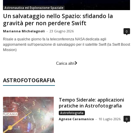
Astronautica ed Esplorazione Spaziale
Un salvataggio nello Spazio: sfidando la
gravità per non perdere Swift
Marianna Michelagnoli
-
23 Giugno 2026
0
Risale a qualche giorno fa la teleconferenza NASA dedicata agli
aggiornamenti sull'operazione di salvataggio per il satellite Swift (la Swift Boost
Mission)
Carica altri
ASTROFOTOGRAFIA
Tempo Siderale: applicazioni
pratiche in Astrofotografia
Astrofotografia
Agnese Caramanico
-
10 Luglio 2026
0