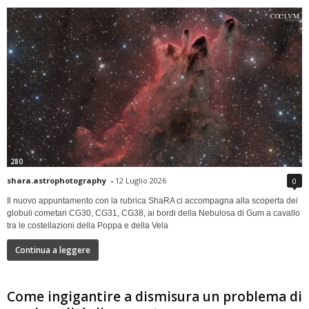
280
shara.astrophotography
-
12 Luglio 2026
0
Il nuovo appuntamento con la rubrica ShaRA ci accompagna alla scoperta dei
globuli cometari CG30, CG31, CG38, ai bordi della Nebulosa di Gum a cavallo
tra le costellazioni della Poppa e della Vela
Continua a leggere
Come ingigantire a dismisura un problema di