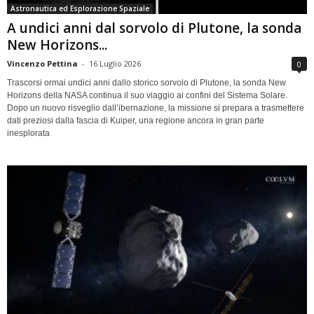
Astronautica ed Esplorazione Spaziale
A undici anni dal sorvolo di Plutone, la sonda
New Horizons...
Vincenzo Pettina
-
16 Luglio 2026
0
Trascorsi ormai undici anni dallo storico sorvolo di Plutone, la sonda New
Horizons della NASA continua il suo viaggio ai confini del Sistema Solare.
Dopo un nuovo risveglio dall’ibernazione, la missione si prepara a trasmettere
dati preziosi dalla fascia di Kuiper, una regione ancora in gran parte
inesplorata