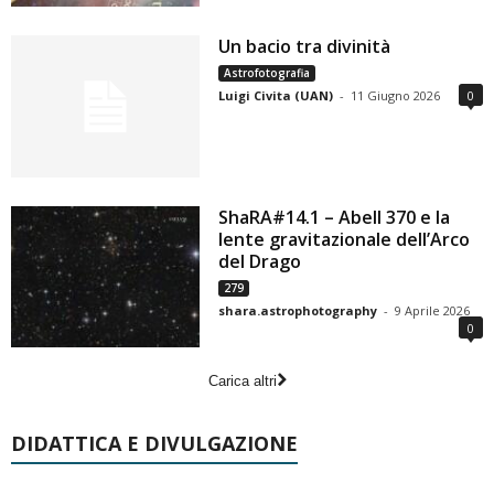
Un bacio tra divinità
Astrofotografia
Luigi Civita (UAN)
-
11 Giugno 2026
0
ShaRA#14.1 – Abell 370 e la
lente gravitazionale dell’Arco
del Drago
279
shara.astrophotography
-
9 Aprile 2026
0
Carica altri
DIDATTICA E DIVULGAZIONE