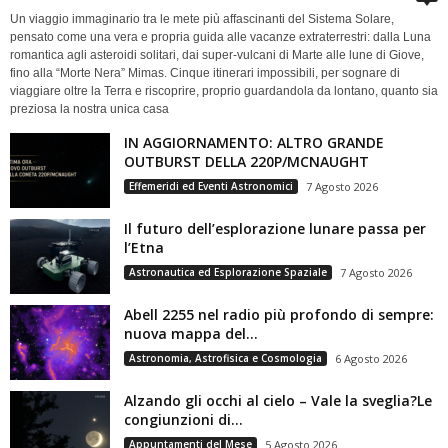
Un viaggio immaginario tra le mete più affascinanti del Sistema Solare,
pensato come una vera e propria guida alle vacanze extraterrestri: dalla Luna
romantica agli asteroidi solitari, dai super-vulcani di Marte alle lune di Giove,
fino alla “Morte Nera” Mimas. Cinque itinerari impossibili, per sognare di
viaggiare oltre la Terra e riscoprire, proprio guardandola da lontano, quanto sia
preziosa la nostra unica casa
IN AGGIORNAMENTO: ALTRO GRANDE
OUTBURST DELLA 220P/MCNAUGHT
Effemeridi ed Eventi Astronomici
7 Agosto 2026
Il futuro dell’esplorazione lunare passa per
l’Etna
Astronautica ed Esplorazione Spaziale
7 Agosto 2026
Abell 2255 nel radio più profondo di sempre:
nuova mappa del...
Astronomia, Astrofisica e Cosmologia
6 Agosto 2026
Alzando gli occhi al cielo – Vale la sveglia?Le
congiunzioni di...
Appuntamenti del Mese
5 Agosto 2026