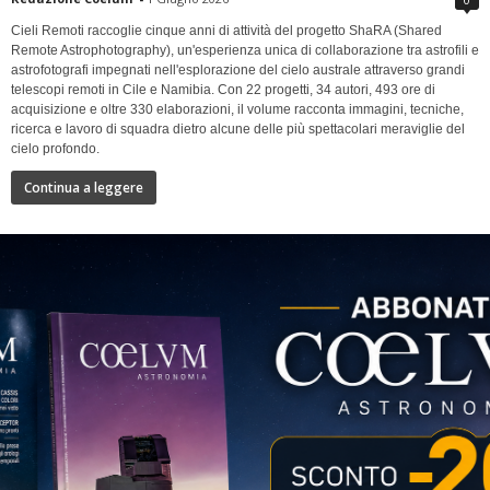
Cieli Remoti raccoglie cinque anni di attività del progetto ShaRA (Shared
Remote Astrophotography), un'esperienza unica di collaborazione tra astrofili e
astrofotografi impegnati nell'esplorazione del cielo australe attraverso grandi
telescopi remoti in Cile e Namibia. Con 22 progetti, 34 autori, 493 ore di
acquisizione e oltre 330 elaborazioni, il volume racconta immagini, tecniche,
ricerca e lavoro di squadra dietro alcune delle più spettacolari meraviglie del
cielo profondo.
Continua a leggere