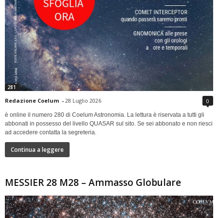
281
Redazione Coelum
-
28 Luglio 2026
0
è online il numero 280 di Coelum Astronomia. La lettura è riservata a tutti gli
abbonati in possesso del livello QUASAR sul sito. Se sei abbonato e non riesci
ad accedere contatta la segreteria.
Continua a leggere
MESSIER 28 M28 – Ammasso Globulare