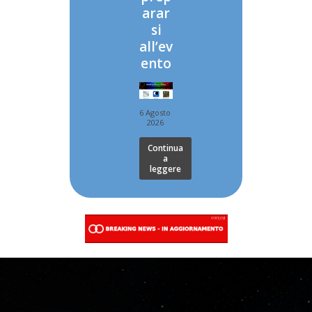
arar
si
all’ev
ento
6 Agosto
2026
Continua
a
leggere