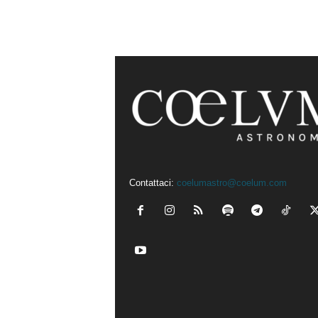
Contattaci:
coelumastro@coelum.com