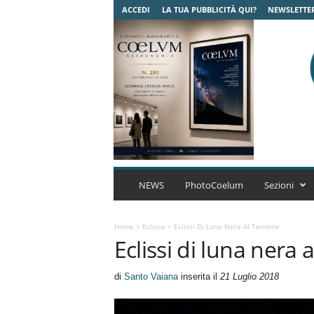
ACCEDI
LA TUA PUBBLICITÀ QUI?
NEWSLETTE
C
o
NEWS
PhotoCoelum
Sezioni
e
l
u
Home
>
Eclisse
>
Eclissi Di Luna Nera Al Termine
Eclissi di luna nera 
m
A
s
di
Santo Vaiana
inserita il
21 Luglio 2018
t
r
o