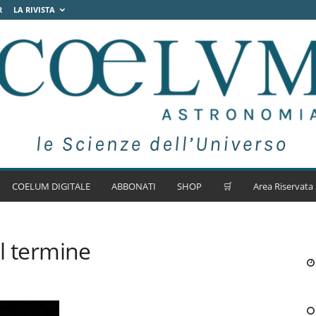
R
LA RIVISTA
COELUM DIGITALE
ABBONATI
SHOP
🛒
Area Riservata
al termine