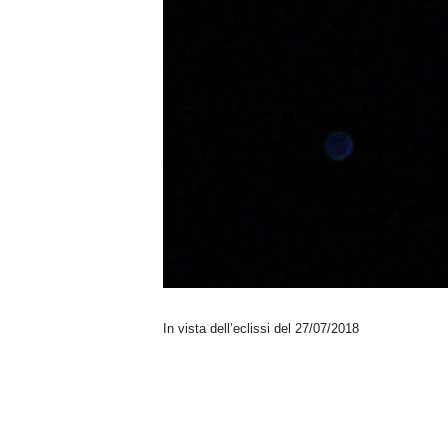
n
o
m
i
a
In vista dell’eclissi del 27/07/2018