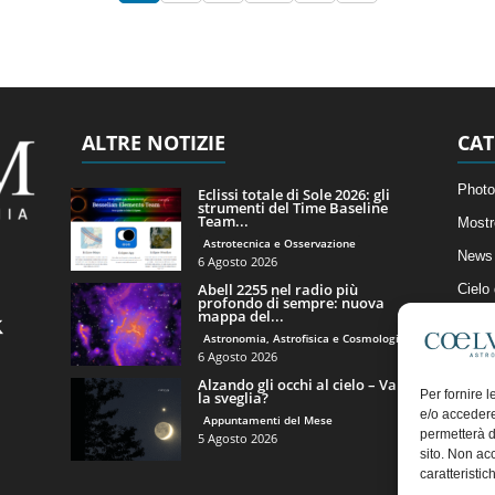
ALTRE NOTIZIE
CAT
Photo
Eclissi totale di Sole 2026: gli
strumenti del Time Baseline
Team...
Mostr
Astrotecnica e Osservazione
News 
6 Agosto 2026
Abell 2255 nel radio più
Cielo
profondo di sempre: nuova
mappa del...
Astro
Astronomia, Astrofisica e Cosmologia
Artico
6 Agosto 2026
Alzando gli occhi al cielo – Vale
Il Bl
Per fornire 
la sveglia?
e/o accedere
Appuntamenti del Mese
permetterà d
5 Agosto 2026
sito. Non ac
caratteristic