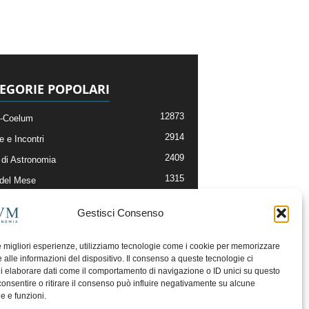
EGORIE POPOLARI
12873
-Coelum
2914
e e Incontri
2409
di Astronomia
1315
 del Mese
365
nomia, Astrofisica e Cosmologia
Gestisci Consenso
268
li e Risorse On-Line
192
og della Redazione
le migliori esperienze, utilizziamo tecnologie come i cookie per memorizzare
 alle informazioni del dispositivo. Il consenso a queste tecnologie ci
i elaborare dati come il comportamento di navigazione o ID unici su questo
consentire o ritirare il consenso può influire negativamente su alcune
he e funzioni.