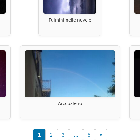
Fulmini nelle nuvole
Arcobaleno
1
2
3
…
5
»