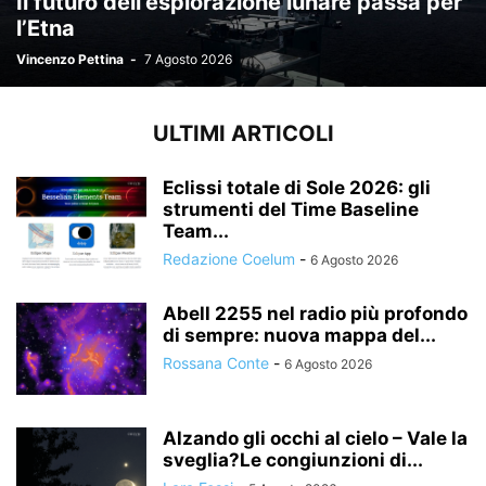
Il futuro dell’esplorazione lunare passa per
l’Etna
Vincenzo Pettina
-
7 Agosto 2026
ULTIMI ARTICOLI
Eclissi totale di Sole 2026: gli
strumenti del Time Baseline
Team...
Redazione Coelum
-
6 Agosto 2026
Abell 2255 nel radio più profondo
di sempre: nuova mappa del...
Rossana Conte
-
6 Agosto 2026
Alzando gli occhi al cielo – Vale la
sveglia?Le congiunzioni di...