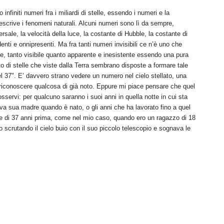
infiniti numeri fra i miliardi di stelle, essendo i numeri e la
descrive i fenomeni naturali. Alcuni numeri sono lì da sempre,
sale, la velocità della luce, la costante di Hubble, la costante di
nti e onnipresenti. Ma fra tanti numeri invisibili ce n’è uno che
le, tanto visibile quanto apparente e inesistente essendo una pura
o di stelle che viste dalla Terra sembrano disposte a formare tale
37". E’ davvero strano vedere un numero nel cielo stellato, una
a riconoscere qualcosa di già noto. Eppure mi piace pensare che quel
sservi: per qualcuno saranno i suoi anni in quella notte in cui sta
eva sua madre quando è nato, o gli anni che ha lavorato fino a quel
tte di 37 anni prima, come nel mio caso, quando ero un ragazzo di 18
o scrutando il cielo buio con il suo piccolo telescopio e sognava le